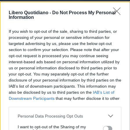
ACQUISTA ABBONAMENTO
Libero Quotidiano -
Do Not Process My Personal
Information
If you wish to opt-out of the sale, sharing to third parties, or
processing of your personal or sensitive information for
targeted advertising by us, please use the below opt-out
section to confirm your selection. Please note that after your
opt-out request is processed you may continue seeing
interest-based ads based on personal information utilized by
us or personal information disclosed to third parties prior to
your opt-out. You may separately opt-out of the further
Seguici su Google Discover
disclosure of your personal information by third parties on the
IAB’s list of downstream participants. This information may
Segui Libero Quotidiano su Google Discover
also be disclosed by us to third parties on the
IAB’s List of
Scegli Libero Quotidiano come fonte preferita
Downstream Participants
that may further disclose it to other
third parties.
SEZIONI
Personal Data Processing Opt Outs
I want to opt-out of the Sharing of my