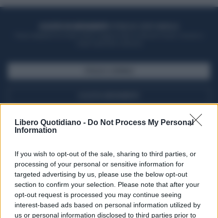
ACQUISTA UN ABBONAMENTO
OTTIENI DEI SUPER VANTAGGI
Potrai sfogliare la rivista online, leggere tutte le edizioni locali, ricevere a
casa il giornale cartaceo
SFOGLIA IL GIORNALE
ACQUISTA ABBONAMENTO
Libero Quotidiano -
Do Not Process My Personal
Information
If you wish to opt-out of the sale, sharing to third parties, or
processing of your personal or sensitive information for
targeted advertising by us, please use the below opt-out
section to confirm your selection. Please note that after your
opt-out request is processed you may continue seeing
interest-based ads based on personal information utilized by
us or personal information disclosed to third parties prior to