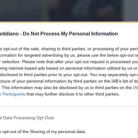
otidiano -
Do Not Process My Personal Information
10:59
to opt-out of the sale, sharing to third parties, or processing of your per
formation for targeted advertising by us, please use the below opt-out s
stati i temi forti dell’appuntamento, a cui sono intervenuti
r selection. Please note that after your opt-out request is processed y
ella Camera, Marco Osnato (Fdi), e le parlamentari
eing interest-based ads based on personal information utilized by us or
disclosed to third parties prior to your opt-out. You may separately opt-
losure of your personal information by third parties on the IAB’s list of
bblico Danilo Broggi, attuale presidente del Centro per la
. This information may also be disclosed by us to third parties on the
IA
dn, l’organismo europeo che aggrega le principali
Participants
that may further disclose it to other third parties.
ovra-indebitati, il polacco Kasimierz Janiak, esponenti
arcello Presicci) e dell’imprenditoria (Luca Baravalle),
olitiche pubbliche (Andrea Battistoni). E poi l’avvocato
 Home società benefit, ora la sola dedicata alla
l Data Processing Opt Outs
i i proprietari di casa non riescono più a far fronte,
i non utilmente esigibili, ossia perdite secche che
o opt-out of the Sharing of my personal data.