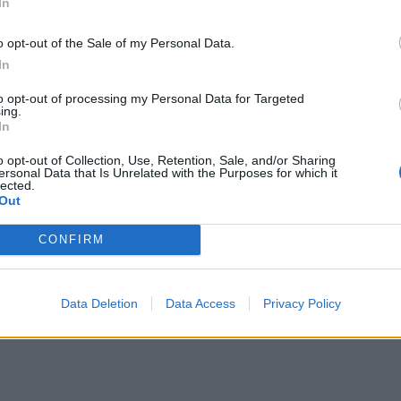
In
o opt-out of the Sale of my Personal Data.
In
to opt-out of processing my Personal Data for Targeted
ing.
In
o opt-out of Collection, Use, Retention, Sale, and/or Sharing
ersonal Data that Is Unrelated with the Purposes for which it
lected.
Out
CONFIRM
Data Deletion
Data Access
Privacy Policy