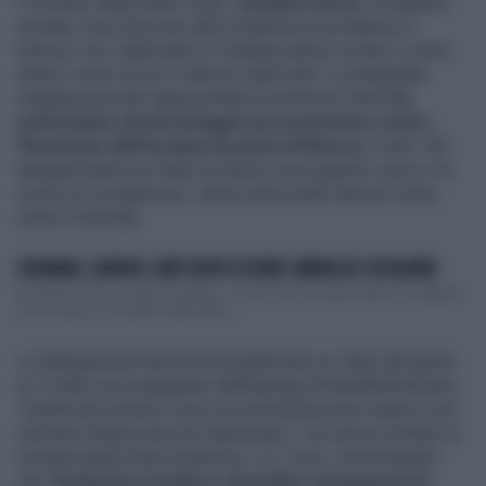
Il ministro degli Esteri russo,
Serghei Lavrov,
ha appena
iniziato il suo discorso alla Conferenza sul disarmo a
Ginevra. ma i diplomatici e l'ambasciatore ucraino si sono
alzati e sono usciti in silenzio dalla sala. La stragrande
maggioranza dei rappresentati di numerosi Paesi
ha
partecipato al boicottaggio per protestare contro
l'invasione dell'Ucraina da parte di Mosca.
E altri 140
delegati hanno poi fatto la stessa cosa quando Lavrov si è
rivolto al Consiglio per i diritti umani delle Nazioni Unite,
rivela il Giornale.
UCRAINA: LAVROV, KIEV DEVE ESSERE LIBERA DI SCEGLIERE
Bruxelles, 16 dic. (Adnkronos/Dpa) - L'Ucraina deve essere libera di scegliere
del suo futuro. Il ministro degli esteri ...
La delegazione francese ha pubblicato un video del gesto
su Twitter accompagnato dall'hashtag #StandWithUkraine.
"Quella del ministro russo era disinformazione totale e non
meritava l'attenzione dei diplomatici", ha invece twittato la
ministra degli Esteri britannica, Liz Truss, sottolineando
che
"la Russia è isolata e dovrebbe vergognarsi di