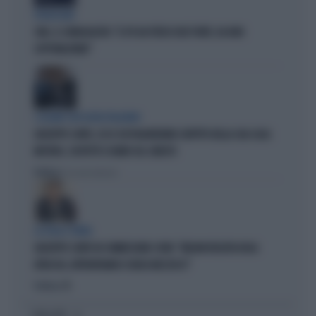
PROIEZIONI
SWG, IL SONDAGGISTA: "IL PD HA PERSO DUE PUNTI, DA NON
SOTTOVALUTARE"
I LEGAMI CON OLIVIA PALADINO
GIUSEPPE CONTE, ECCO CHI PAGHEREBBE L'AFFITTO DELLA SUA CASA:
MISTERO, SOSPETTI E DUBBI SUL CATASTO
Politica
di Giacomo Amadori
LA FUGA È FINITA
GIUSEPPE CONTE IN COMMISSIONE COVID: "MELONI REGISTA DEGLI
ATTACCHI, AFFRONTIAMOCI SENZA MEZZUCCI"
Politica
di