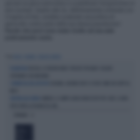
giocare un gioco pericoloso e a pianificare l'acquisizione di
armi nucleari. Quanto alla Ue, definitivamente schierata con
il regime di Kiev, avrebbe scatenato una politica di
genocidio contro parte della sua stessa popolazione".
Parole che però sono state rivolte ad una aula
praticamente vuota.
Tag
RUSIA
UCRAINA
SERGHEI LAVROV
RUSSIA, LE VEDOVE NERE: PERCHÉ SPOSANO I SOLDATI
ESCAMOTAGE
SPERANDO CHE MUOIANO
UCRAINA, AIUTARE KIEV CI COSTA COME UN CAFFÈ AL
I NUMERI DEL KIEL INSTITUTE
MESE
CAMERA, IL CAMPO LARGO NON ESISTE PIÙ: SAFE, IL NON-
SINISTRA ALLA DERIVA
VOTO EVITA LA FIGURACCIA. MA...
OPINIONI