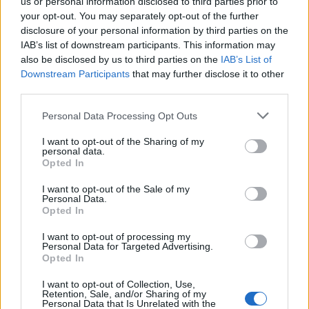
us or personal information disclosed to third parties prior to
your opt-out. You may separately opt-out of the further
Seguici su Google Discover
disclosure of your personal information by third parties on the
IAB’s list of downstream participants. This information may
Segui Libero Quotidiano su Google Discover
also be disclosed by us to third parties on the
IAB’s List of
Scegli Libero Quotidiano come fonte preferita
Downstream Participants
that may further disclose it to other
third parties.
SEZIONI
Personal Data Processing Opt Outs
I want to opt-out of the Sharing of my
SPETTACOLI
personal data.
Opted In
SCIENZA E TECH
I want to opt-out of the Sale of my
Personal Data.
Opted In
ALTRO
I want to opt-out of processing my
Personal Data for Targeted Advertising.
Opted In
I want to opt-out of Collection, Use,
Retention, Sale, and/or Sharing of my
Personal Data that Is Unrelated with the