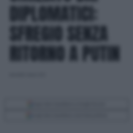
DIPLOMATICI:
SFREGIO SENZA
RITORNO A PUTIN
mercoledì 2 marzo 2022
Segui Libero Quotidiano su Google Discover
Scegli Libero Quotidiano come fonte preferita