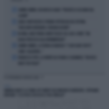
I PIÙ LETTI
1
JANNIK SINNER, UN GROSSO GUAIO: "PERCHÉ LO CACCIANO DAL
CASINÒ"
2
CARLO CONTI RICEVE IL PREMIO SPETTACOLO DEL FESTIVAL
"ORIZZONTI DIFFERENTI, PENSIERI DISTINTI"
3
IN ONDA, MULÈ FRENA SUBITO TELESE SUL CASO-CONTE: "MA
QUALE PROCESSO ALLA NORIMBERGA?!"
4
JANNIK SINNER, LA TEORIA DI NARGISO: "I SUOI GUAI? UN PO'
COME I CALCIATORI..."
5
FRANCESCO TOTTI, LA VERITÀ SUL PUGNO A COLONNESE: "MI DISSE:
NON È TUO FIGLIO"
TI POTREBBERO INTERESSARE
ESTERI
AMANDA KNOX E LA STAND-UP COMEDY SULL'OMICIDIO DI MEREDITH, STEPHANIE
KERCHER: "E SE FOSSE SUCCESSO A TUA SORELLA?"