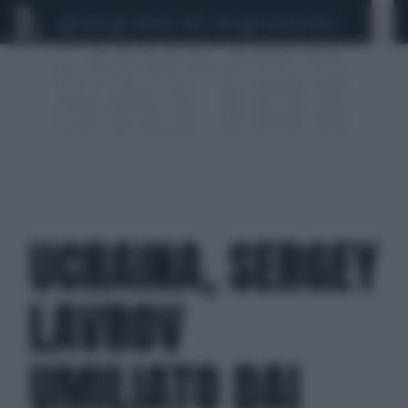
CEUTA
SCANDALO CONTE-COVID
SIGFRIDO RANUCCI
UCRAINA, SERGEY
LAVROV
UMILIATO DAI