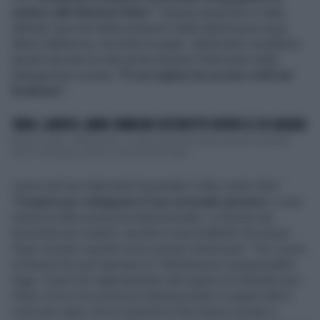
sedere alle Nazioni Unite".
Questa situazione è stata
definita "ipocrita dalla portavoce della diplomazia russa,
Maria Zakharova, secondo la quale i diplomatici avrebbero
dovuto lasciare la sala anche durante l'intervento della
delegazione ucraina,
"il cui regime ha ucciso civili nel
Donbass".
SIRIA: LAVROV, ARMI CHIMICHE DISTRUTTE ENTRO IL 30 GIUGNO
Mosca, 24 dic. (Adnkronos) - Le armi chimiche siriane saranno distrutte
entro il 30 giugno, proprio come previsto dagli ...
Lavrov nel suo intervento ha puntato il dito contro Kiev:
"
Cospira per sviluppare il suo arsenale atomico
, è una
minaccia alla sicurezza internazionale. La Russia sta
lavorando per evitarlo, perché è inaccettabile che alcuni
Paesi europei ospitino armi nucleari americane". Per Lavrov
la Russia non può ignorare le "dichiarazioni irresponsabili.
Oggi, il pericolo rappresentato dal regime di Zelensky per i
Paesi vicini e la sicurezza internazionale in quanto tale è
cresciuto dopo che le autorità di Kiev hanno iniziato a