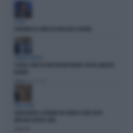
IL CASO
FRATOIANNI USA I MORTI PER ATTACCARE IL GOVERNO
SILENZIO SOSPETTO
SCHLEIN E CONTE TACCIONO PER NON PERDERE I VOTI DEL SINDACATO
MILITANTE
Politica
di Pietro Senaldi
TRA LA GENTE
GIORGIA MELONI, LA FERMANO PER STRADA? IL VIDEO CHE FA
IMPAZZIRE GIUSEPPE CONTE
Politica
di