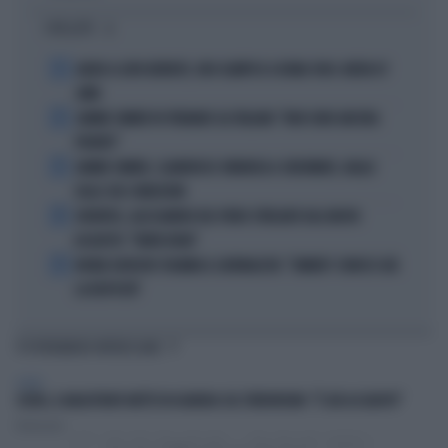
I PIÙ LETTI
1
ADDIO A LIVIO BERRUTI, ORO OLIMPICO A ROMA 1960: AVEVA 87
ANNI
2
JANNIK SINNER FA TREMARE GLI ITALIANI: "NON SONO ANCORA
PRONTO"
3
JANNIK SINNER, CLAMOROSO: RINUNCIA A CINCINNATI, GIALLO
SULLE SUE CONDIZIONI
4
JUVENTUS, ALESSANDRO DEL PIERO STREGATO DAL NUOVO
ACQUISTO: "TANTA ROBA"
5
NOVAK DJOKOVIC FULMINA IL GIORNALISTA: "SINNER? CONOSCI GIÀ
LA RISPOSTA"
TI POTREBBERO INTERESSARE
ESTERI
CEUTA, IL MAGISTRATO METTE IN GUARDIA SUL TERRORISMO: "È GIÀ ACCADUTO"
Redazione