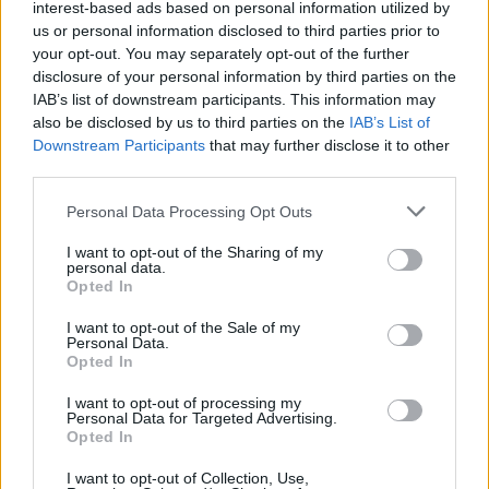
interest-based ads based on personal information utilized by
us or personal information disclosed to third parties prior to
your opt-out. You may separately opt-out of the further
Seguici su Google Discover
disclosure of your personal information by third parties on the
IAB’s list of downstream participants. This information may
Segui Libero Quotidiano su Google Discover
also be disclosed by us to third parties on the
IAB’s List of
Scegli Libero Quotidiano come fonte preferita
Downstream Participants
that may further disclose it to other
third parties.
SEZIONI
Personal Data Processing Opt Outs
I want to opt-out of the Sharing of my
SPETTACOLI
personal data.
Opted In
SCIENZA E TECH
I want to opt-out of the Sale of my
Personal Data.
Opted In
ALTRO
I want to opt-out of processing my
Personal Data for Targeted Advertising.
Opted In
I want to opt-out of Collection, Use,