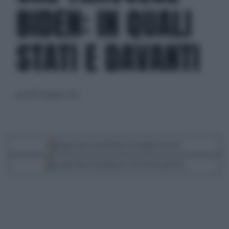
BIDEN: IN QUALI
STATI E DAVANTI
giovedì 20 giugno 2024
Segui Libero Quotidiano su Google Discover
Scegli Libero Quotidiano come fonte preferita