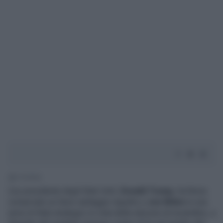
2' di lettura
L’ex presidente degli Stati Uniti,
Donald Trump
, ha finora
conservato un lieve vantaggio rispetto a
Joe Biden
in una
serie di Stati strategici in vista delle elezioni di novembre, a