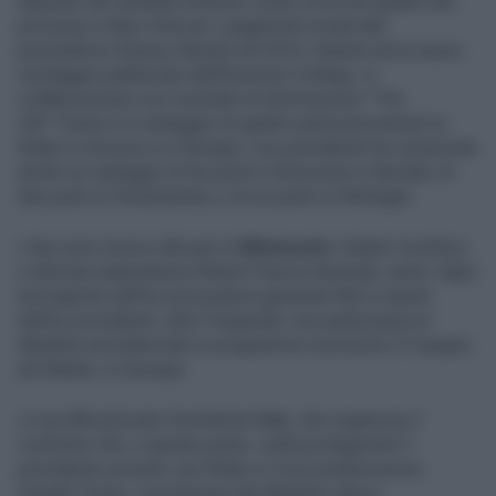
dispetto del verdetto emesso contro di lui nel quadro del
processo a New York per i pagamenti inviati alla
pornoattrice Stormy Daniels nel 2016. Stando ad un nuovo
sondaggio pubblicato dall’Emerson College, in
collaborazione con il portale di informazione "The
Hill" Trump è in vantaggio di quattro punti percentuali su
Biden in Arizona e in Georgia. L’ex presidente ha conservato
anche un vantaggio di tre punti in Wisconsin e Nevada; di
due punti in Pennsylvania; e di un punto in Michigan.
I due sono invece alla pari in
Minnesota
. Intanto il politico
e attivista statunitense Robert Francis Kennedy Junior, figlio
terzogenito dell’ex procuratore generale Bob e nipote
dell’ex presidente John Fitzgerald, non parteciperà al
dibattito presidenziale in programma il prossimo 27 giugno
ad Atlanta, in Georgia.
Lo ha ufficializzato l’emittente
Cnn
, che organizza il
confronto che, a questo punto, vedrà protagonisti il
presidente uscente Joe Biden e il suo predecessore
Donald Trump. L’esclusione dal dibattito riduce