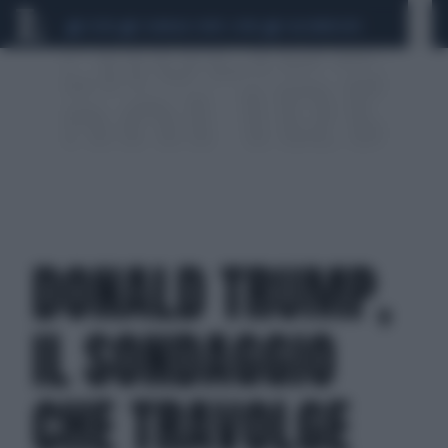
CEUTA
SCANDALO CONTE-COVID
CALCIOMERCATO
DONALD TRUMP,
IL SONDAGGIO
CHE TRAVOLGE