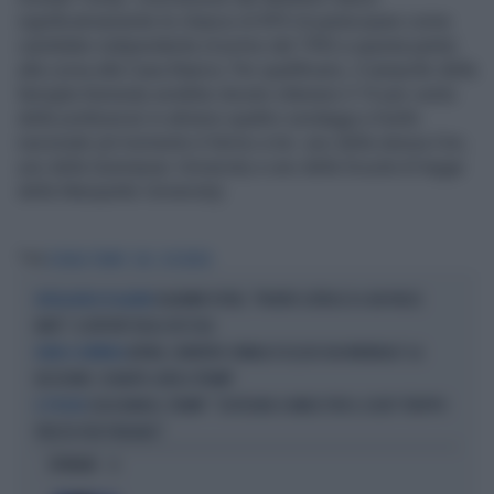
significativamente le chance di RFK di partecipare come
candidato indipendente (il primo dal 1992 a questa parte)
alla corsa alla Casa Bianca. Per qualificarsi, il rampollo della
famiglia Kennedy avrebbe dovuto ottenere il 15 per cento
delle preferenze in almeno quattro sondaggi a livello
nazionale (al momento è fermo a tre: uno della stessa Cnn,
uno della Quinnipiac University e uno della Scuola di legge
della Marquette University)
Tag
DONALD TRUMP
USA
JOE BIDEN
VLADIMIR PUTIN, "PRONTO L'ATTACCO A UN PAESE
INTELLIGENCE IN ALLERTA
NATO": IL REPORT DEGLI 007 USA
ARTAN, L'ARBITRO SOMALO ESCLUSO DAI MONDIALI? LA
NOME A SORPRESA
DECISIONE: SCHIAFFO-UEFA A TRUMP
CASA BIANCA, TRUMP: "SOSTEGNO A VANCE PER IL 2028? TROPPO
IL TYCOON
PRESTO PER PENSARCI"
OPINIONI