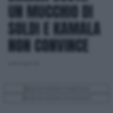
UN MUCCHIO DI
SOLDI E KAMALA
NON CONVINCE
martedì 20 agosto 2024
Segui Libero Quotidiano su Google Discover
Scegli Libero Quotidiano come fonte preferita