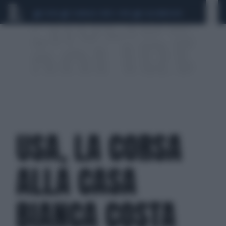
CEUTA
SCANDALO CONTE-COVID
CALCIOMERCATO
USA, LA CORSA
ALLA CASA
BIANCA COSTA