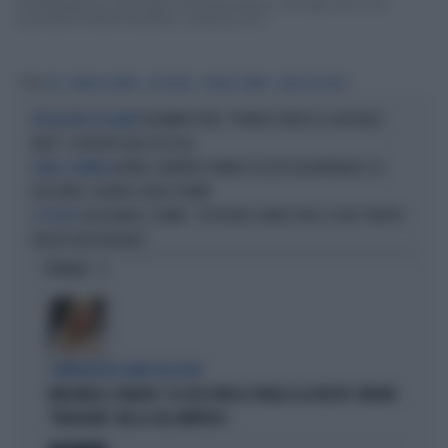
Per festeggiare la nomination di Kamala Harris, a Chicago arriva uno
scannatoio mobile di bambini. L’annuncio di P...
Tag
USA
KAMALA HARRIS
JOE BIDEN
DONALD TRUMP
CARLO NICOLATO
VLADIMIR PUTIN, "PRONTO L'ATTACCO A UN PAESE
INTELLIGENCE IN ALLERTA
NATO": IL REPORT DEGLI 007 USA
ARTAN, L'ARBITRO SOMALO ESCLUSO DAI MONDIALI? LA
NOME A SORPRESA
DECISIONE: SCHIAFFO-UEFA A TRUMP
CASA BIANCA, TRUMP: "SOSTEGNO A VANCE PER IL 2028? TROPPO
IL TYCOON
PRESTO PER PENSARCI"
OPINIONI
COMPAGNI NEL NOME DELL'ODIO
MARCINELLE, FIDANZA: "LA CGIL VOLTA LE SPALLE A LA RUSSA". MELONI:
"VERGOGNA". MA LA CGIL SMENTISCE