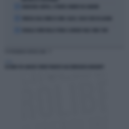
3
BADIASHILE-NAPOLI, SI TRATTA. ROMERO VA A MADRID
4
VENEZIA SULLE ORME DI COMO: CALCIO, SOLDI E IDEE IN LAGUNA
5
DOUALLA CORRE NELLA STORIA: IL BRONZO VALE COME L’ORO
TI POTREBBERO INTERESSARE
ESTERI
SECONDO VOI SANCHEZ VERRÀ TRAVOLTO DALL'EMERGENZA MIGRANTI?