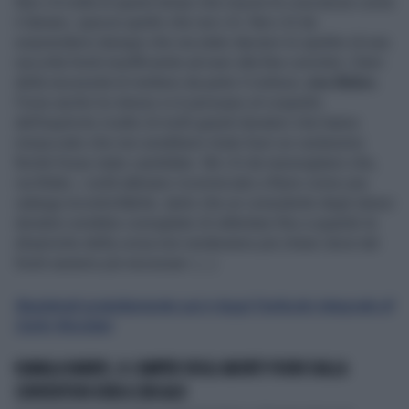
Non c’è nulla di questi tempi che muove le coscienze come
il denaro, specie quello che non c’è. Non c’è da
sorprendersi dunque che sia stato davvero lo spettro di una
raccolta fondi insufficiente ad aver alla fine convinto i Dem
della necessità di mettere da parte il riottoso
Joe Biden.
Forse anche lui stesso si è persuaso al cospetto
dell’esplicito ricatto di molti grandi donatori che hanno
minacciato che non avrebbero tirato fuori un centesimo
finché fosse stato candidato. Né c’è da meravigliarsi che,
via Biden, i soldi abbiano ricominciato a fluire come una
valanga incontrollabile, tanto che un consulente degli stessi
donatori avrebbe consigliato di rallentare fino a quando le
dinamiche della corsa non renderanno più chiaro dove tali
fondi saranno più necessari. (...)
Registrati gratuitamente qui e leggi l'articolo integrale di
Carlo Nicolato
KAMALA HARRIS, IL CAMPER DEGLI ABORTI FUORI DALLA
CONVENTION DEM A CHICAGO