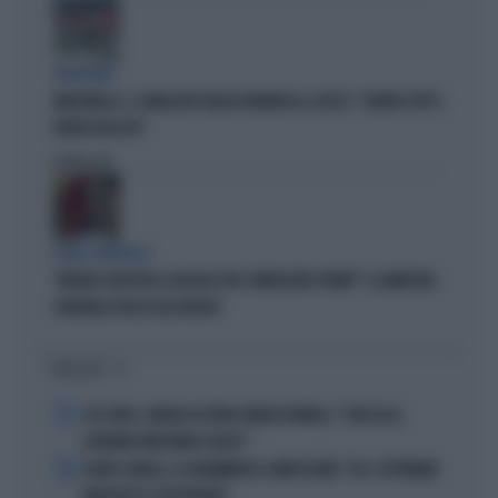
VERGOGNA
MARCINELLE, IL SINDACATO BELGA RIVENDICA IL GESTO: "CONTRO TUTTI I
PARTITI FASCISTI"
Politica
di
FUORI CONTROLLO
"MELONI CALPESTA LE REGOLE PER COMPIACERE TRUMP": LA MINISTRA
SPAGNOLA PASSA AGLI INSULTI
I PIÙ LETTI
1
4 DI SERA, SENALDI AZZERA ANGELO BONELLI: "CON LUI AL
GOVERNO FARÀ MENO CALDO?"
2
FLAVIO COBOLLI, LA DRAMMATICA CONFESSIONE: "DA 3 SETTIMANE
NON RIESCO A RESPIRARE"