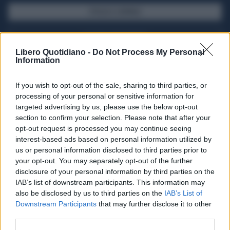
SFOGLIA IL GIORNALE
ACQUISTA ABBONAMENTO
Libero Quotidiano -
Do Not Process My Personal
Information
If you wish to opt-out of the sale, sharing to third parties, or
processing of your personal or sensitive information for
targeted advertising by us, please use the below opt-out
section to confirm your selection. Please note that after your
opt-out request is processed you may continue seeing
interest-based ads based on personal information utilized by
us or personal information disclosed to third parties prior to
your opt-out. You may separately opt-out of the further
Seguici su Google Discover
disclosure of your personal information by third parties on the
IAB’s list of downstream participants. This information may
Segui Libero Quotidiano su Google Discover
also be disclosed by us to third parties on the
IAB’s List of
Scegli Libero Quotidiano come fonte preferita
Downstream Participants
that may further disclose it to other
third parties.