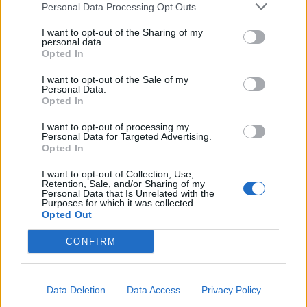
SEZIONI
Personal Data Processing Opt Outs
I want to opt-out of the Sharing of my
SPETTACOLI
personal data.
Opted In
SCIENZA E TECH
I want to opt-out of the Sale of my
Personal Data.
Opted In
ALTRO
I want to opt-out of processing my
Personal Data for Targeted Advertising.
Opted In
I want to opt-out of Collection, Use,
Retention, Sale, and/or Sharing of my
Personal Data that Is Unrelated with the
Purposes for which it was collected.
Libero Shopping
Contatti
Pubblicità
Cookie policy
Privacy policy
Opted Out
Condizioni generali
Modello 231
Assistenza
Preferenze Privacy
CONFIRM
Editoriale Libero S.r.l. - Sede Legale: Via dell’Aprica 18, 20158 Milano -
Registro Imprese di Milano Monza Brianza Lodi: C.F. e P.IVA 06823221004 -
R.E.A. Milano n. 1690166 Cap. Soc. € 400.000,00 i.v.
Tutti i diritti riservati - ISSN (sito web): 2531-6370
Data Deletion
Data Access
Privacy Policy