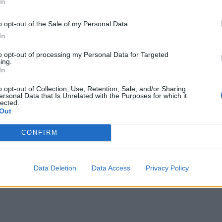
cui il leader cinese Xi Jinping e il presidente brasiliano
In
i, assieme ad alcuni veterani del conflitto. Il discorso di
minuto di silenzio: «La vittoria è sempre stata – e sempre
o opt-out of the Sale of my Personal Data.
In
to opt-out of processing my Personal Data for Targeted
ing.
In
o opt-out of Collection, Use, Retention, Sale, and/or Sharing
ersonal Data that Is Unrelated with the Purposes for which it
lected.
Out
CONFIRM
Data Deletion
Data Access
Privacy Policy