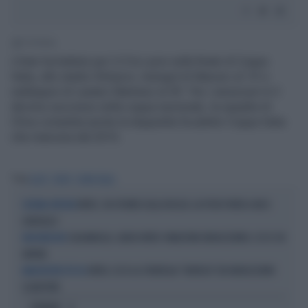
1' di lettura
L'Inter ha battuto per 2-0 la Lazio nella finale di Coppa
Italia, allo stadio Olimpico. Autogol di Marusic al 14' e
raddoppio di Lautaro Martinez al 35'. Per i nerazzurri è il
decimo successo nella coppa nazionale, la squadra di
Chivu completa anche la doppietta Scudetto-Coppa Italia
che mancava dal 2010.
Tag
LAZIO
INTER
COPPA ITALIA
INTER, CHI SPUNTA SULLA FASCIA: LA PISTA PORTA A NICO
L'ULTIMA OPZIONE
GONZALEZ
CALHANOGLU, ADDIO INTER: RIBALTONE NERAZZURRO, ECCO CHI
INDISCREZIONI
ARRIVA
INTER, ECCO LA STRATEGIA "DIVERSA" DEI NERAZZURRI
MANCHESTER CITY KO
SCUDETTATI