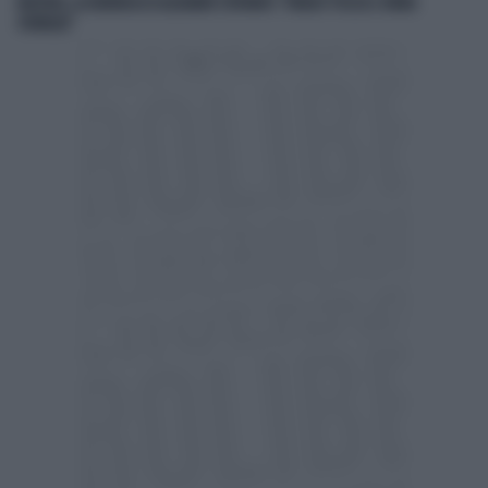
MACRON, LA DENUNCIA DI ALEXANDR STEPANOV: "PARIGI? PUZZA E URINA
OVUNQUE"