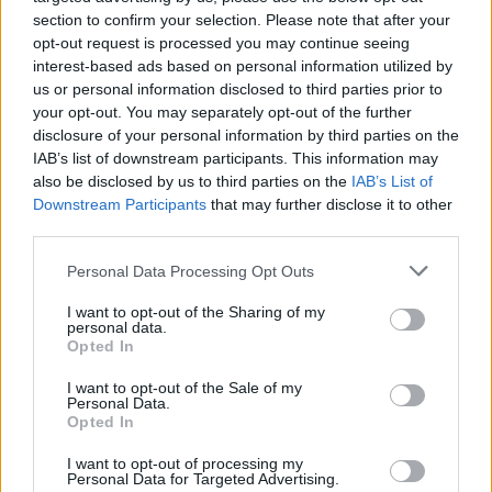
section to confirm your selection. Please note that after your
opt-out request is processed you may continue seeing
interest-based ads based on personal information utilized by
us or personal information disclosed to third parties prior to
your opt-out. You may separately opt-out of the further
Seguici su Google Discover
disclosure of your personal information by third parties on the
IAB’s list of downstream participants. This information may
Segui Libero Quotidiano su Google Discover
also be disclosed by us to third parties on the
IAB’s List of
Scegli Libero Quotidiano come fonte preferita
Downstream Participants
that may further disclose it to other
third parties.
SEZIONI
Personal Data Processing Opt Outs
I want to opt-out of the Sharing of my
SPETTACOLI
personal data.
Opted In
SCIENZA E TECH
I want to opt-out of the Sale of my
Personal Data.
Opted In
ALTRO
I want to opt-out of processing my
Personal Data for Targeted Advertising.