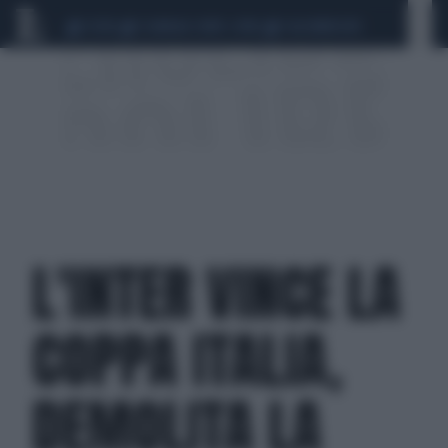
CEUTA
SCANDALO CONTE-COVID
CALCIOMERCATO
L'INTER VINCE LA
COPPA ITALIA,
DEMOLITA LA