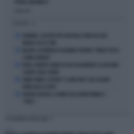
SPAGNA, NON MINACCI"
Politica
di
I PIÙ LETTI
1
DIOMANDE, L'ACQUISTO PIÙ CARO NELLA STORIA DEL REAL
MADRID: ECCO LE CIFRE
2
MACRON, LA DENUNCIA DI ALEXANDR STEPANOV: "PARIGI? PUZZA
E URINA OVUNQUE"
3
ARTAN, L'ARBITRO SOMALO ESCLUSO DAI MONDIALI? LA DECISIONE:
SCHIAFFO-UEFA A TRUMP
4
JANNIK SINNER, L'ESPERTO: "IL GINOCCHIO? COSA ACCADRÀ
PRIMA DELLO US OPEN"
5
FREDERIC VASSEUR, IL DUBBIO SULLA NUOVA FORMULA 1:
"FORSE..."
TI POTREBBERO INTERESSARE
SPORT