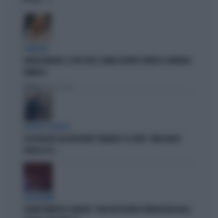
OPINIONI
STRATEGIE
GIORGIA MELONI, IL VOTO UTILE: L'ARMA SEGRETA CONTRO IL GENERALE
VANNACCI
Politica
di Fausto Carioti
ACCUSE E SOSPETTI
LUCIO MALAN SULL'AUDIZIONE "ANOMALA" DI CONTE: "AMICI MOLTO
VICINI AL PD..."
VICEPREMIER
SALVINI SMENTISCE SANCHEZ: "BLOCCATI DECINE DI IRREGOLARI DALLA