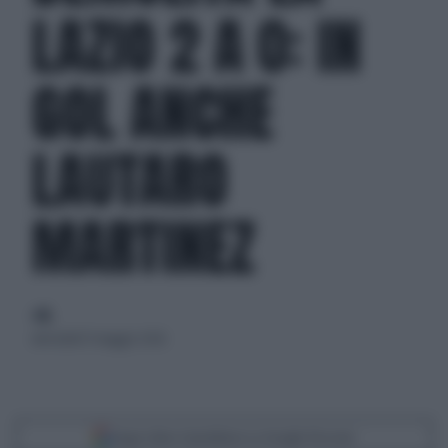
LAZIO 2 A 0: IN
GOL ANCHE
LAUTARO
MARTINEZ
di
mercoledì 13 maggio 2026
Segui Libero Quotidiano su Google Discover