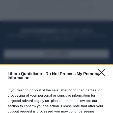
ACQUISTA UN ABBONAMENTO
OTTIENI DEI SUPER VANTAGGI
Potrai sfogliare la rivista online, leggere tutte le edizioni locali, ricevere a
casa il giornale cartaceo
SFOGLIA IL GIORNALE
ACQUISTA ABBONAMENTO
Libero Quotidiano -
Do Not Process My Personal
Information
If you wish to opt-out of the sale, sharing to third parties, or
processing of your personal or sensitive information for
targeted advertising by us, please use the below opt-out
section to confirm your selection. Please note that after your
opt-out request is processed you may continue seeing