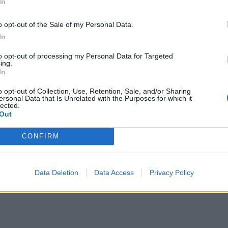
In
o opt-out of the Sale of my Personal Data.
In
to opt-out of processing my Personal Data for Targeted
ing.
In
o opt-out of Collection, Use, Retention, Sale, and/or Sharing
ersonal Data that Is Unrelated with the Purposes for which it
lected.
Out
CONFIRM
Data Deletion
Data Access
Privacy Policy