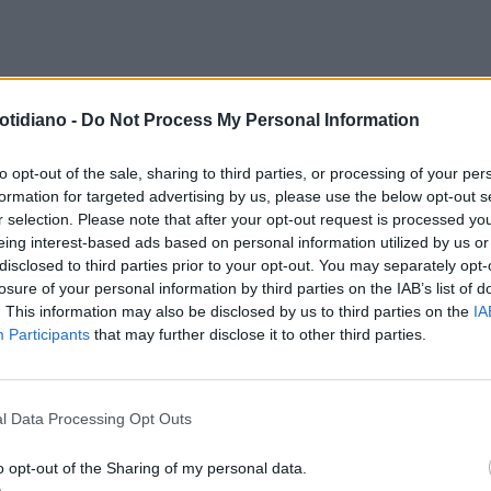
otidiano -
Do Not Process My Personal Information
to opt-out of the sale, sharing to third parties, or processing of your per
formation for targeted advertising by us, please use the below opt-out s
r selection. Please note that after your opt-out request is processed y
eing interest-based ads based on personal information utilized by us or
disclosed to third parties prior to your opt-out. You may separately opt-
losure of your personal information by third parties on the IAB’s list of
. This information may also be disclosed by us to third parties on the
IA
Participants
that may further disclose it to other third parties.
l Data Processing Opt Outs
o opt-out of the Sharing of my personal data.