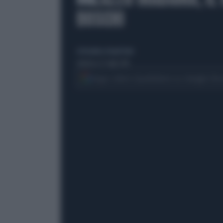
BOSCHI
di Nicoletta Orlandi Posti
domenica 27 luglio 2014
Segui Libero Quotidiano su Google Dis