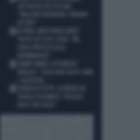
SPETTACOLO DEL FESTIVAL
"ORIZZONTI DIFFERENTI, PENSIERI
DISTINTI"
IN ONDA, MULÈ FRENA SUBITO
3
TELESE SUL CASO-CONTE: "MA
QUALE PROCESSO ALLA
NORIMBERGA?!"
JANNIK SINNER, LA TEORIA DI
4
NARGISO: "I SUOI GUAI? UN PO' COME
I CALCIATORI..."
FRANCESCO TOTTI, LA VERITÀ SUL
5
PUGNO A COLONNESE: "MI DISSE:
NON È TUO FIGLIO"