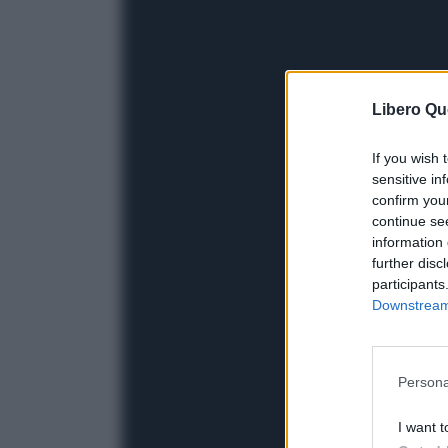
Libero Qu
If you wish 
sensitive in
confirm you
continue se
information 
further disc
participants
Downstream 
Persona
I want t