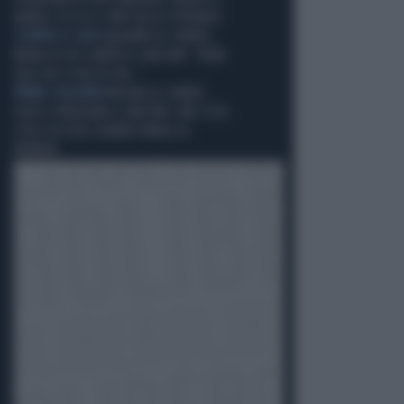
BANDO: ECCO LE CIFRE DELLO STIPENDIO
SCOPPIA IL CAOS
BAGARRE AL SENATO,
MENIA DI FDI CONTRO IL GRILLINO: "VIENI
QUA CHE TI FACCIO UN..."
PRIMA I BUCATINI
MELONI AL SENATO,
FUGA E VERGOGNA A SINISTRA: ORE 13.05,
COSA SUCCEDE QUANDO PARLA LA
PREMIER