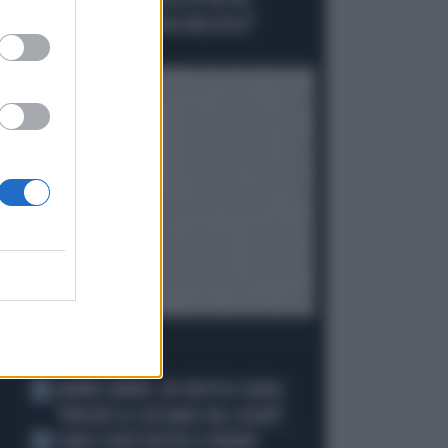
"MELONI REGISTA DEGLI ATTACCHI,
AFFRONTIAMOCI SENZA MEZZUCCI"
Politica
di
I PIÙ LETTI
JANNIK SINNER, UN GROSSO GUAIO:
1
"PERCHÉ LO CACCIANO DAL CASINÒ"
CARLO CONTI RICEVE IL PREMIO
2