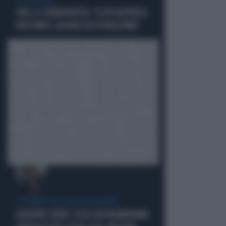
PROIEZIONI
SWG, IL SONDAGGISTA: "IL PD HA PERSO
DUE PUNTI, DA NON SOTTOVALUTARE"
I LEGAMI CON OLIVIA PALADINO
GIUSEPPE CONTE, ECCO CHI PAGHEREBBE