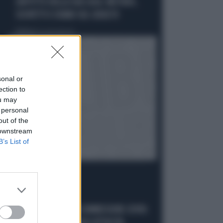
L'AFFITTO DELLA SUA CASA: MISTERO,
SOSPETTI E DUBBI SUL CATASTO
Politica
di Giacomo Amadori
sonal or
ection to
ou may
 personal
out of the
 downstream
B’s List of
LA FUGA È FINITA
GIUSEPPE CONTE IN COMMISSIONE COVID: