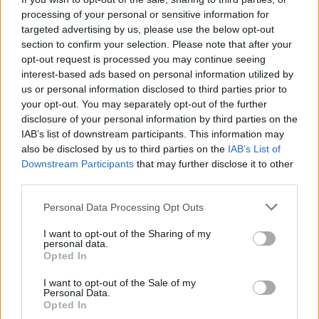
processing of your personal or sensitive information for
targeted advertising by us, please use the below opt-out
section to confirm your selection. Please note that after your
opt-out request is processed you may continue seeing
interest-based ads based on personal information utilized by
us or personal information disclosed to third parties prior to
your opt-out. You may separately opt-out of the further
Seguici su Google Discover
disclosure of your personal information by third parties on the
IAB’s list of downstream participants. This information may
Segui Libero Quotidiano su Google Discover
also be disclosed by us to third parties on the
IAB’s List of
Scegli Libero Quotidiano come fonte preferita
Downstream Participants
that may further disclose it to other
third parties.
SEZIONI
Personal Data Processing Opt Outs
I want to opt-out of the Sharing of my
SPETTACOLI
personal data.
Opted In
SCIENZA E TECH
I want to opt-out of the Sale of my
Personal Data.
Opted In
ALTRO