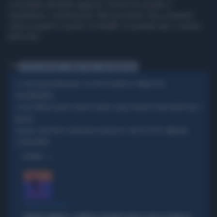
circondato da belle ragazze, l'uomo ha iniziato a
masturbarsi. Continua per oltre tre minuti, fino a quando
viene scoperto e preso a schiaffi: ne prende due, e anche
belli tosti.
Tag
CITTÀ DEL VATICANO
PARRUCCHIERE
MASTURBAZIONE
MASTURBAZIONE, GLI EFFETTI BENEFICI: PRIMA DI UN
LO STUDIO
APPUNTAMENTO...
PARRUCCHIERI E BEAUTY CENTER: QUALI PRODOTTI SONO VIETATI DALL'1
OCCHIO
MAGGIO
SAN PIETRO, ENTRA NELLA BASILICA E SFASCIA TUTTO: IMMAGINI
BALORDO
SCONCERTANTI
OPINIONI
"PUNTI IN COMUNE"