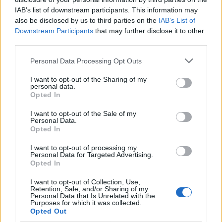
IAB’s list of downstream participants. This information may
Segui Libero Quotidiano su Google Discover
also be disclosed by us to third parties on the
IAB’s List of
Scegli Libero Quotidiano come fonte preferita
Downstream Participants
that may further disclose it to other
third parties.
SEZIONI
Personal Data Processing Opt Outs
I want to opt-out of the Sharing of my
SPETTACOLI
personal data.
Opted In
SCIENZA E TECH
I want to opt-out of the Sale of my
Personal Data.
Opted In
ALTRO
I want to opt-out of processing my
Personal Data for Targeted Advertising.
Opted In
I want to opt-out of Collection, Use,
Retention, Sale, and/or Sharing of my
Personal Data that Is Unrelated with the
Purposes for which it was collected.
Libero Shopping
Contatti
Pubblicità
Cookie policy
Privacy policy
Opted Out
Condizioni generali
Modello 231
Assistenza
Preferenze Privacy