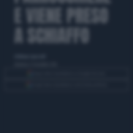
E VIENE PRESO
A SCHIAFFO
di Miriana Capozzelli
domenica 27 novembre 2016
Segui Libero Quotidiano su Google Discover
Scegli Libero Quotidiano come fonte preferita