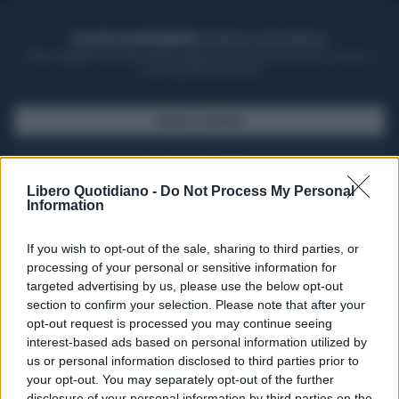
ACQUISTA UN ABBONAMENTO
OTTIENI DEI SUPER VANTAGGI
Potrai sfogliare la rivista online, leggere tutte le edizioni locali, ricevere a
casa il giornale cartaceo
SFOGLIA IL GIORNALE
ACQUISTA ABBONAMENTO
Libero Quotidiano -
Do Not Process My Personal
Information
If you wish to opt-out of the sale, sharing to third parties, or
processing of your personal or sensitive information for
targeted advertising by us, please use the below opt-out
section to confirm your selection. Please note that after your
opt-out request is processed you may continue seeing
interest-based ads based on personal information utilized by
us or personal information disclosed to third parties prior to
your opt-out. You may separately opt-out of the further
Seguici su Google Discover
disclosure of your personal information by third parties on the