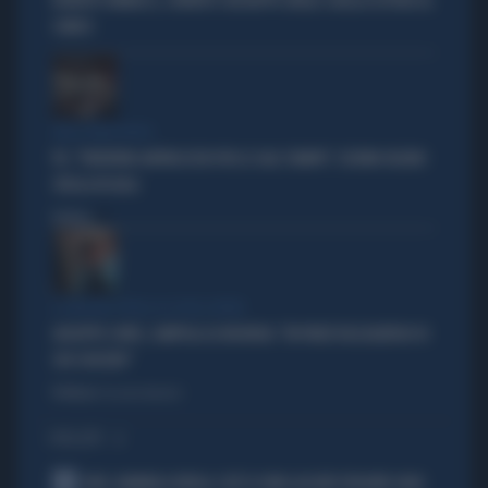
ROBERTO VANNACCI, CONTATTO CON BEPPE GRILLO: QUELLA LETTERA AL
COMICO
TARLI DEMOCRATICI
PD, "PATENTINO ANTIFASCISTA PER LE SALE STAMPA": L'ULTIMO DELIRIO
CROLLA IN AULA
Politica
di
IL GRILLINO PENSA AI (SUOI) AFFARI
GIUSEPPE CONTE, ZAMPOLLI LO INCHIODA: "MI PARLÒ DELL'ALBERGO DI
SUO SUOCERO"
Politica
di Giacomo Amadori
I PIÙ LETTI
1
JUVE, RAVANELLI RIVELA: COSÌ SI SONO LASCIATI SFUGGIRE GIGIO