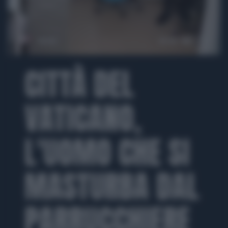
00:00
03:38
CITTÀ DEL
VATICANO,
L'UOMO CHE SI
MASTURBA DAL
PARRUCCHIERE