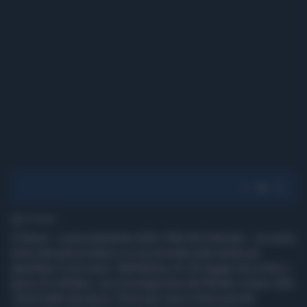
1' di lettura
A Roma - e precisamente nello Città del Vaticano - un uomo
entra dal parrucchiere e si accomoda sulla sedia per
aspettare il suo turno. Nell'attesa c'è chi legge una rivista o
gioca al cellulare, ma il protagonista del filmato va ben oltre
i limiti della decenza: forse per noia o forse perché