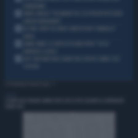
DONNARUMMA
2
SINNER, NARGISO: "FISICAMENTE? NO, ECCO PERCHÉ PUÒ ESSERSI
STANCATO MENTALMENTE"
3
IGLI TARE, FURTO SUL TRENO E ARRESTO DOPO I FUNERALI DI
BARESI
4
JANNIK SINNER, LA CERTEZZA DI DARIO PUPPO: "CHI GLI
ROMPERÀ LE SCATOLE"
5
AUTO, NON TENETE MAI LA MANO SULLA LEVA DEL CAMBIO: COSA
SI RISCHIA
TI POTREBBERO INTERESSARE
GENERAL
L’ESTATE DEGLI ITALIANI CAMBIA VOLTO: DUE SU TRE SCELGONO LA CONVIVIALITÀ
VICINO CASA