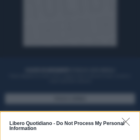
ACQUISTA UN ABBONAMENTO
OTTIENI DEI SUPER VANTAGGI
Potrai sfogliare la rivista online, leggere tutte le edizioni locali, ricevere a
casa il giornale cartaceo
SFOGLIA IL GIORNALE
ACQUISTA ABBONAMENTO
Libero Quotidiano -
Do Not Process My Personal
Information