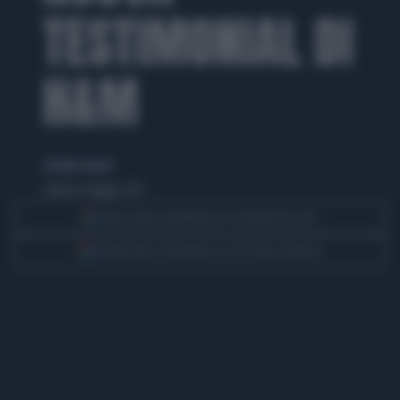
TESTIMONIAL DI
H&M
di Eliana Giusto
sabato 4 maggio 2013
Segui Libero Quotidiano su Google Discover
Scegli Libero Quotidiano come fonte preferita