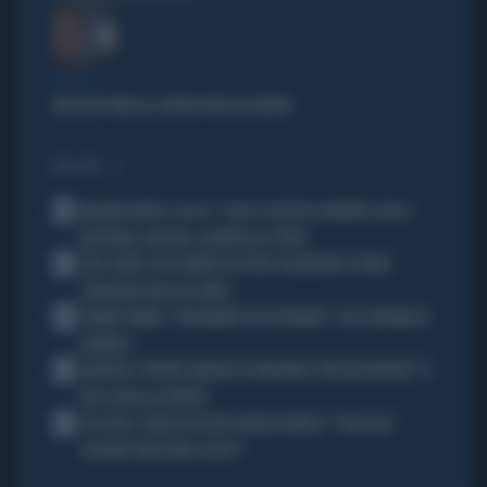
BUFERA
NELL'ATTO PATACCA COPIATI PURE GLI ERRORI
I PIÙ LETTI
1
MALDINI VUOTA IL SACCO: "COSA È SUCCESSO DAVVERO CON LA
NAZIONALE, MALAGÒ, GUARDIOLA E PIRLO"
2
JUVE-INTER, ALESSANDRO BASTONI SCARAVENTA A TERRA
ZHEGROVA: RISSA IN CAMPO
3
JANNIK SINNER, "DOLCEMENTE OSSESSIONATO": CHI SI INCHINA AL
NUMERO 1
4
JUVENTUS, PAPERE-MICHELE DI GREGORIO E TIFOSI IN RIVOLTA: "IL
PIÙ SCARSO DI SEMPRE"
5
4 DI SERA, SENALDI AZZERA ANGELO BONELLI: "CON LUI AL
GOVERNO FARÀ MENO CALDO?"