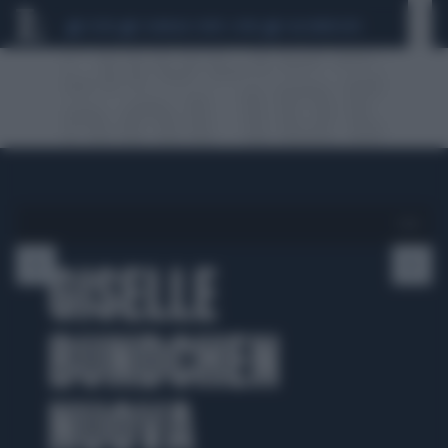
CEUTA
SCANDALO CONTE-COVID
CALCIOMERCATO
1 di 6
GISELLE
BUNDCHEN
NUOVA