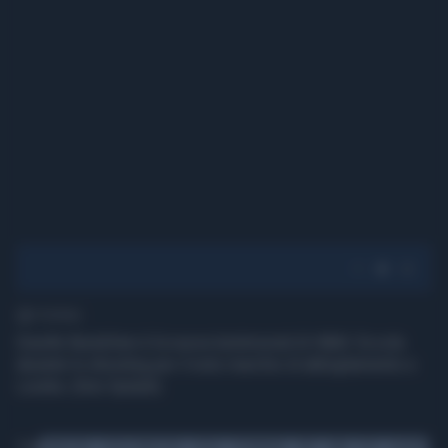
1' di lettura
Giselle Bundchen è la nuova testimonial di H&M. Eccola
durante lo shooting per il noto marchio di abbigliamento a
Londra. (foto Splash)
Tag