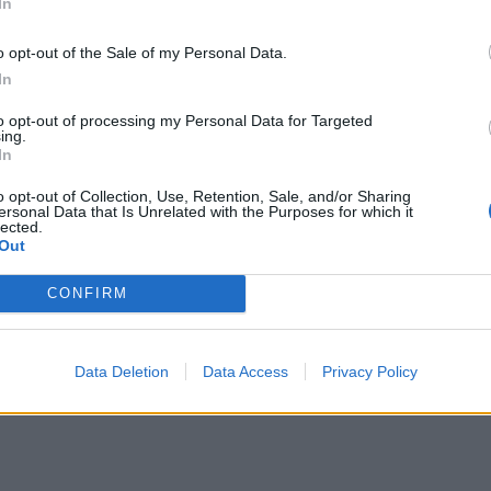
In
o opt-out of the Sale of my Personal Data.
In
to opt-out of processing my Personal Data for Targeted
ing.
In
o opt-out of Collection, Use, Retention, Sale, and/or Sharing
ersonal Data that Is Unrelated with the Purposes for which it
lected.
Out
CONFIRM
Data Deletion
Data Access
Privacy Policy