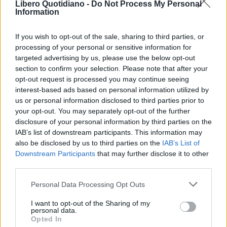
Libero Quotidiano -
Do Not Process My Personal
Information
If you wish to opt-out of the sale, sharing to third parties, or
processing of your personal or sensitive information for
targeted advertising by us, please use the below opt-out
section to confirm your selection. Please note that after your
opt-out request is processed you may continue seeing
interest-based ads based on personal information utilized by
us or personal information disclosed to third parties prior to
Seguici su Google Discover
your opt-out. You may separately opt-out of the further
disclosure of your personal information by third parties on the
Segui Libero Quotidiano su Google Discover
IAB’s list of downstream participants. This information may
Scegli Libero Quotidiano come fonte preferita
also be disclosed by us to third parties on the
IAB’s List of
Downstream Participants
that may further disclose it to other
third parties.
SEZIONI
Personal Data Processing Opt Outs
SPETTACOLI
I want to opt-out of the Sharing of my
personal data.
Opted In
SCIENZA E TECH