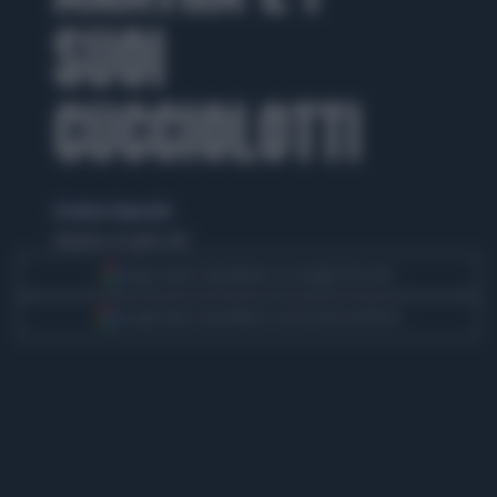
SUOI
CUCCIOLOTTI
di Andrea Tempestini
domenica 26 aprile 2015
Segui Libero Quotidiano su Google Discover
Scegli Libero Quotidiano come fonte preferita