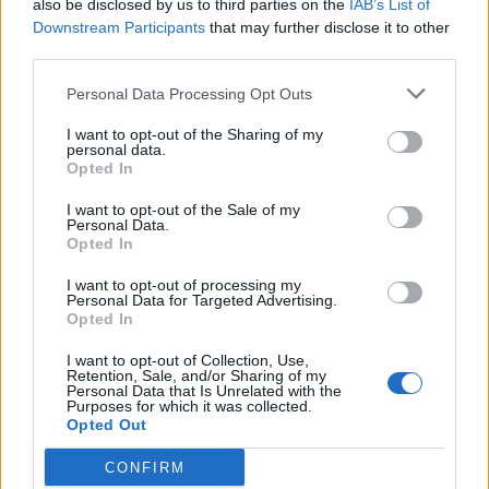
also be disclosed by us to third parties on the
IAB’s List of
Scegli Libero Quotidiano come fonte preferita
Downstream Participants
that may further disclose it to other
third parties.
SEZIONI
Personal Data Processing Opt Outs
I want to opt-out of the Sharing of my
SPETTACOLI
personal data.
Opted In
SCIENZA E TECH
I want to opt-out of the Sale of my
Personal Data.
Opted In
ALTRO
I want to opt-out of processing my
Personal Data for Targeted Advertising.
Opted In
I want to opt-out of Collection, Use,
Retention, Sale, and/or Sharing of my
Personal Data that Is Unrelated with the
Purposes for which it was collected.
Libero Shopping
Contatti
Pubblicità
Cookie policy
Privacy policy
Opted Out
Condizioni generali
Modello 231
Assistenza
Preferenze Privacy
CONFIRM