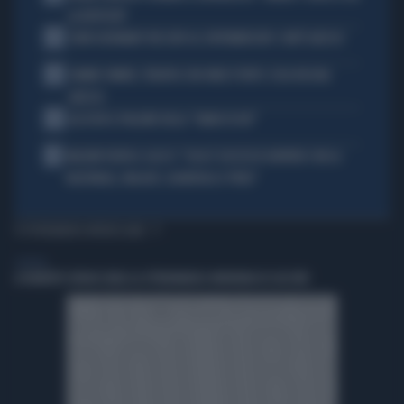
LA RISPOSTA"
2
JOHN GOODMAN? BECCATO AL SUPERMERCATO: COM'È ADESSO
3
JANNIK SINNER, TERAPIA CON ONDE D'URTO: COSA RISCHIA
ADESSO
4
ALL’ASTA IL PALLONE DELLA “MANO DI DIO”
5
MALDINI VUOTA IL SACCO: "COSA È SUCCESSO DAVVERO CON LA
NAZIONALE, MALAGÒ, GUARDIOLA E PIRLO"
TI POTREBBERO INTERESSARE
GENERAL
A ROBERTO SERGIO (RAI) LA CITTADINANZA ONORARIA DI CACCURI