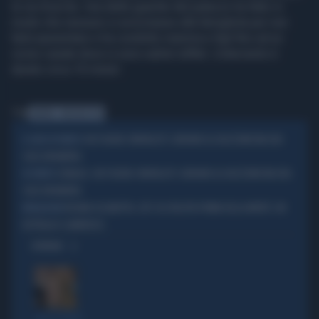
la via d’uscita. Una delle guardie del palazzo ha fatto in
modo che nessuno si avvicinasse alla famigliola per non
farla spaventare e ha condotto mamma e figli fino ad un
vicino canale dove si sono subito tuffati. L’intervento è
durato circa 10 minuti.
Tag
ANATRA
PADDINGTON
CHE FIGURA I MORALISTI: GRIDANO AL RAZZISMO MA ERA
IL CASO IN VENETO
SOLO UN'ANATRA
SENALDI, CHE FIGURA I MORALISTI: GRIDANO AL RAZZISMO MA ERA
IN VENETO
SOLO UN'ANATRA
REGINA ELISABETTA, LITE COL REGISTA PRIMA DELLA MORTE: UN
RIVELAZIONE
DETTAGLIO CLAMOROSO
OPINIONI
TRA LA GENTE