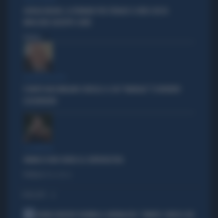
GIORGIA MELONI, LA FERMANO PER STRADA? IL VIDEO CHE FA
IMPAZZIRE GIUSEPPE CONTE
Politica
di
POLITICA IN LUTTO
È MORTO MASSIMILIANO CENCELLI: IL SUO "MANUALE" È DIVENTATO
LEGGENDARIO
IL GENERALE
VANNACCI NON CHIUDE AL CENTRODESTRA
Politica
di Elisa Calessi
I PIÙ LETTI
1
NOVAK DJOKOVIC FULMINA IL GIORNALISTA: "SINNER? CONOSCI GIÀ