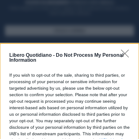
ACQUISTA UN ABBONAMENTO
OTTIENI DEI SUPER VANTAGGI
Potrai sfogliare la rivista online, leggere tutte le edizioni locali, ricevere a
casa il giornale cartaceo
SFOGLIA IL GIORNALE
ACQUISTA ABBONAMENTO
Libero Quotidiano -
Do Not Process My Personal
Information
If you wish to opt-out of the sale, sharing to third parties, or
processing of your personal or sensitive information for
targeted advertising by us, please use the below opt-out
section to confirm your selection. Please note that after your
opt-out request is processed you may continue seeing
interest-based ads based on personal information utilized by
us or personal information disclosed to third parties prior to
your opt-out. You may separately opt-out of the further
Seguici su Google Discover
disclosure of your personal information by third parties on the
IAB’s list of downstream participants. This information may
Segui Libero Quotidiano su Google Discover