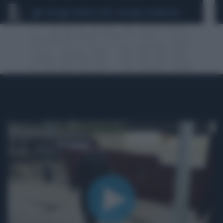
CEUTA
SCANDALO CONTE-COVID
CALCIOMERCATO