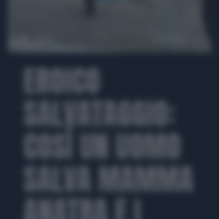
00:00
02:26
EROICO
SALVATAGGIO:
COSÌ UN UOMO
SALVA MAMMA
ANATRA E I