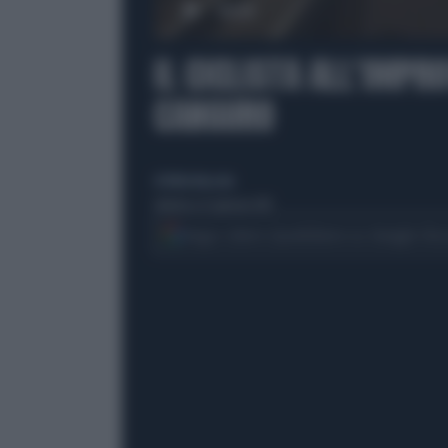
00:00
IL CICLISTA ALL'IMPR
CANGURO
di Mirko Mazzola
domenica 25 gennaio 2015
Segui Libero Quotidiano su Google Dis