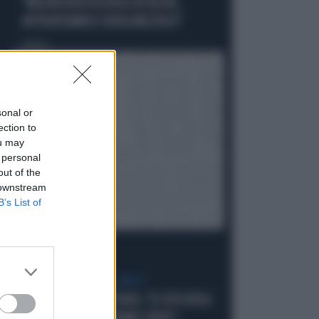
"MELONI REGISTA DEGLI ATTACCHI,
AFFRONTIAMOCI SENZA MEZZUCCI"
Politica
di
sonal or
ection to
ou may
 personal
out of the
 downstream
B’s List of
SCELTE NEL CAMPO LARGO
SONDAGGIO IPSOS-DOXA, "IL 92% DEGLI