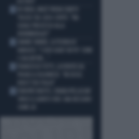
DISTINTI"
IN ONDA, MULÈ FRENA SUBITO
2
TELESE SUL CASO-CONTE: "MA
QUALE PROCESSO ALLA
NORIMBERGA?!"
JANNIK SINNER, LA TEORIA DI
3
NARGISO: "I SUOI GUAI? UN PO' COME
I CALCIATORI..."
FRANCESCO TOTTI, LA VERITÀ SUL
4
PUGNO A COLONNESE: "MI DISSE:
NON È TUO FIGLIO"
EUROPEI NUOTO, CHIARA PELLACANI
5
VINCE IL QUINTO ORO: MAI NESSUNO
COME LEI