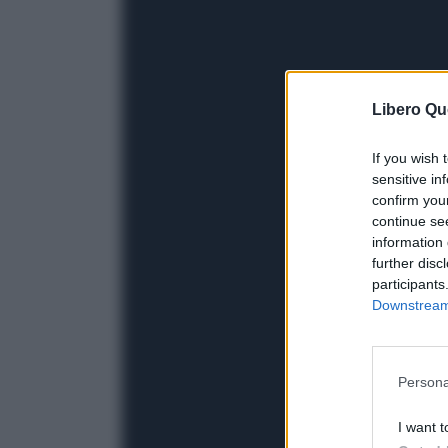
Libero Qu
If you wish 
sensitive in
confirm you
continue se
information 
further disc
participants
Downstream 
Persona
I want t