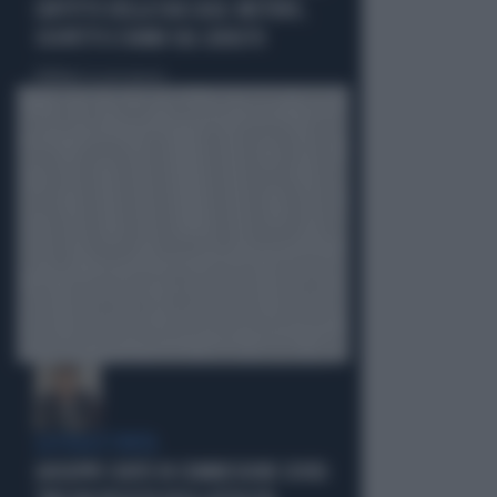
L'AFFITTO DELLA SUA CASA: MISTERO,
SOSPETTI E DUBBI SUL CATASTO
Politica
di Giacomo Amadori
LA FUGA È FINITA
GIUSEPPE CONTE IN COMMISSIONE COVID: