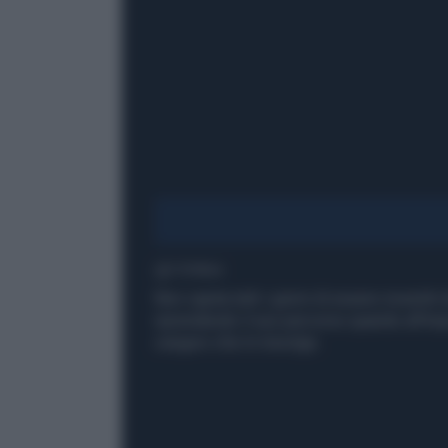
1' di lettura
Non capita tutti i giorni di essere investit
riprendendo il suo percorso quando all'impr
canguro che lo travolge.