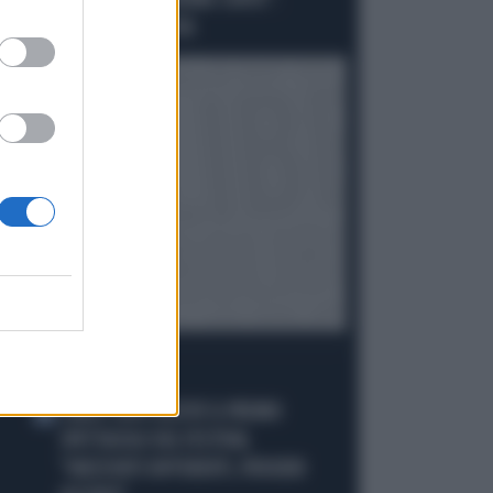
ELETTORI PD VOTEREBBE CONTE":
SCHLEIN SPAZZATA VIA
I PIÙ LETTI
CARLO CONTI RICEVE IL PREMIO
1
SPETTACOLO DEL FESTIVAL
"ORIZZONTI DIFFERENTI, PENSIERI