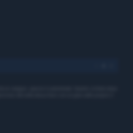
i da un canguro, specie in autostrada. Questo ciclista stava
ovviso dal nulla sbuca fuori con un gran salto proprio il