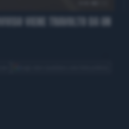
01:00
OVVISO VIENE TRAVOLTO DA UN
CONDIVIDI
cover
Scegli Libero Quotidiano come fonte preferita