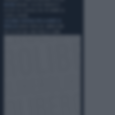
MISERIE
MILANO, CICLISTA TRAVOLTO E
UCCISO? GLI SCIACALLI DEL PD DANNO LA
COLPA A SALVINI
L'ASSURDA SENTENZA PER LA MORTE DI
REBELLIN
DAVIDE REBELLIN, AMMAZZARE
UN CICLISTA VALE UNA PENA DI 4 ANNI