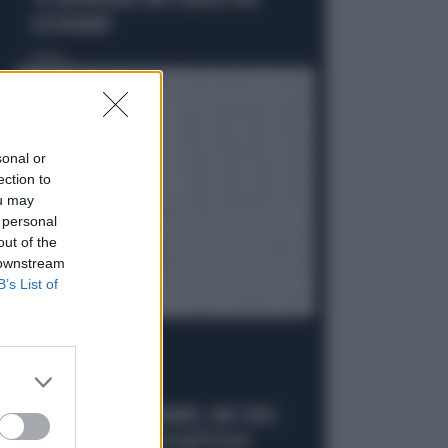
"IL SUPERBONUS UNO SLANCIO PER
L'ECONOMIA"
Politica
di
sonal or
ection to
ou may
 personal
out of the
 downstream
B’s List of
LE CIFRE
SONDAGGIO MANNHEIMER, UNO CHOC:
"QUANTO VALGONO DI BATTISTA E