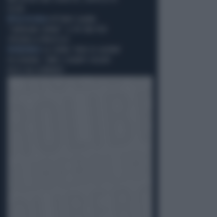
FELTRI
RISSA IN AULA
VITTORIO SGARBI,
"CARFAGNA CAPRA?": IL PD ORA PUÒ
SPEDIRLO A PROCESSO
INCREDIBILE
LA CAPRA "EROE DI GUERRA"
IN UCRAINA: COME E QUANTI SOLDATI
RUSSI HA ELIMINATO