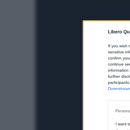
Libero Qu
If you wish 
sensitive in
confirm you
continue se
information 
further disc
participants
Downstream 
Persona
I want t