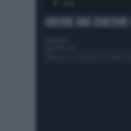
00:00
CREARE UNA CANZONE 
di Valeria Pacileo
sabato 28 febbraio 2015
Segui Libero Quotidiano su Google Dis