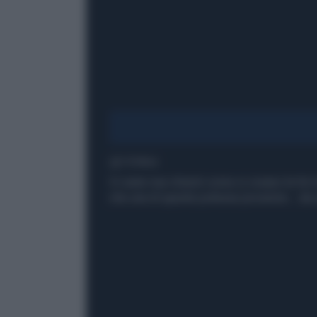
1' di lettura
Vi siete mai chiesti come si creano le hit
che una di queste potesse provenire... da