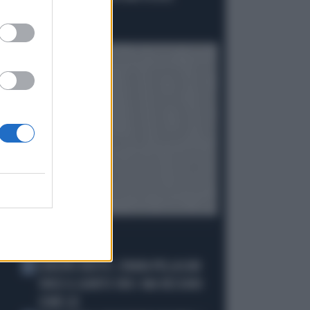
VANNACCI"
Politica
di
I PIÙ LETTI
EUROPEI NUOTO, CHIARA PELLACANI
1
VINCE IL QUINTO ORO: MAI NESSUNO
COME LEI