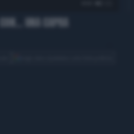
01:01
CON... UNA CAPRA
CONDIVIDI
cover
Scegli Libero Quotidiano come fonte preferita