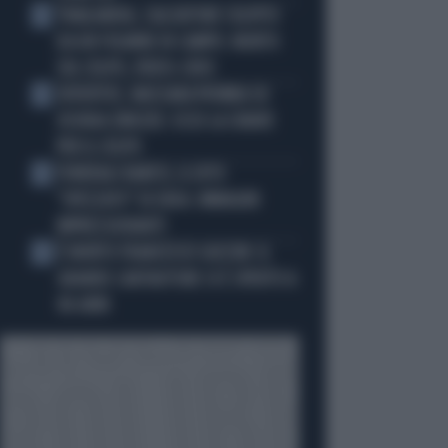
THAILANDIA, CALCIATORE COLPITO
2
DA UN FULMINE IN CAMPO: MORTO
SUL COLPO, VIDEO-CHOC
JUVENTUS, MASSARA PIOMBA SU
3
JOSHUA ZIRKZEE: ECCO LA CHIAVE
PER IL COLPO
FUNERALI BARESI, IL DITO
4
"SPEZZATO" DI DIDA: IMMAGINI
IMPRESSIONANTI
È MORTO FRANCESCO GUCCINI: IL
5
GRANDE CANTAUTORE SI È SPENTO A
86 ANNI