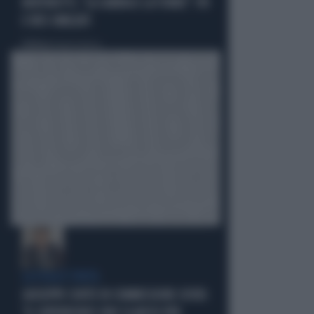
BERTINOTTI, "LA SABBIA E LA TORRE": PD
E M5S UMILIATI
Politica
di Roberto Tortora
LA FUGA È FINITA
GIUSEPPE CONTE IN COMMISSIONE COVID: