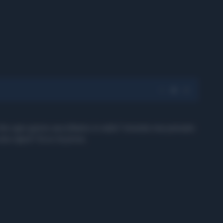
 che ogni giorno ascoltiamo in radio? Avreste mai pensato
 una capra? Ecco la prova.