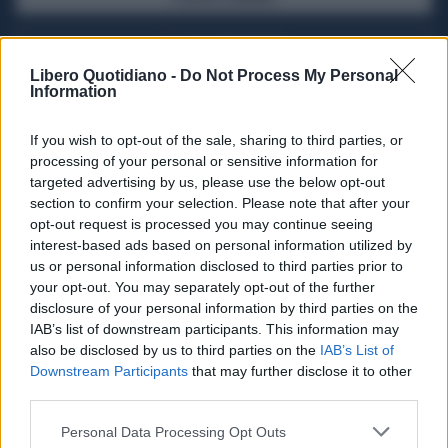
ACQUISTA ABBONAMENTO
Libero Quotidiano -
Do Not Process My Personal
Information
If you wish to opt-out of the sale, sharing to third parties, or
processing of your personal or sensitive information for
targeted advertising by us, please use the below opt-out
section to confirm your selection. Please note that after your
opt-out request is processed you may continue seeing
interest-based ads based on personal information utilized by
us or personal information disclosed to third parties prior to
your opt-out. You may separately opt-out of the further
Seguici su Google Discover
disclosure of your personal information by third parties on the
IAB’s list of downstream participants. This information may
Segui Libero Quotidiano su Google Discover
also be disclosed by us to third parties on the
IAB’s List of
Scegli Libero Quotidiano come fonte preferita
Downstream Participants
that may further disclose it to other
third parties.
SEZIONI
Personal Data Processing Opt Outs