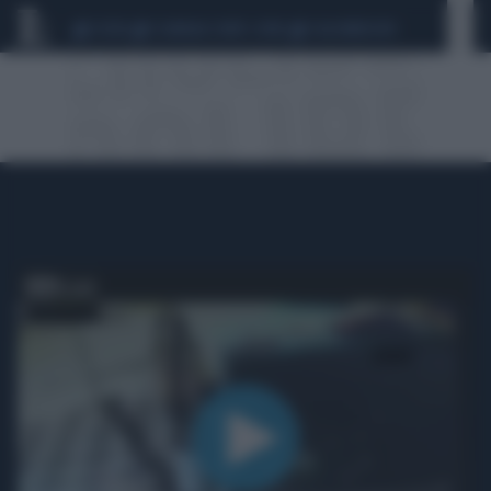
CEUTA
SCANDALO CONTE-COVID
CALCIOMERCATO