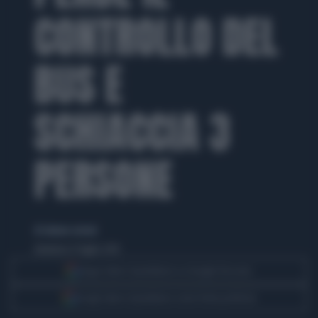
CONTROLLO DEL
BUS E
SCHIACCIA 3
PERSONE
di simone cerroni
domenica 13 luglio 2014
Segui Libero Quotidiano su Google Discover
Scegli Libero Quotidiano come fonte preferita