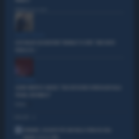
VANNACCI
Politica
di Fausto Carioti
ACCUSE E SOSPETTI
LUCIO MALAN SULL'AUDIZIONE "ANOMALA" DI CONTE: "AMICI MOLTO
VICINI AL PD..."
VICEPREMIER
SALVINI SMENTISCE SANCHEZ: "BLOCCATI DECINE DI IRREGOLARI DALLA
SPAGNA, NON MINACCI"
Politica
di
I PIÙ LETTI
1
DIOMANDE, L'ACQUISTO PIÙ CARO NELLA STORIA DEL REAL
MADRID: ECCO LE CIFRE