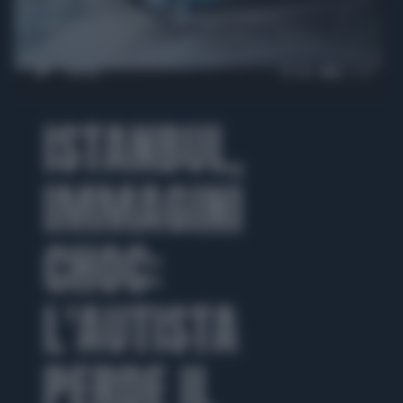
00:00
01:02
ISTANBUL,
IMMAGINI
CHOC:
L'AUTISTA
PERDE IL