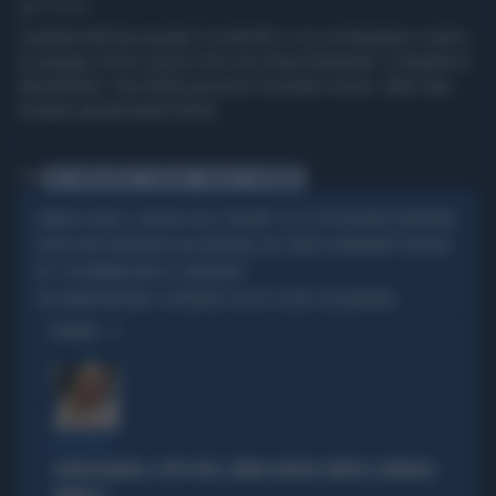
1' di lettura
L'autista del bus perde il controllo e va a schiantarsi contro
un gruppo di tre uomini che sta chiacchierando. L'impatto è
devastante. Una delle persone investite muore, altre due
restano gravemente ferite.
Tag
BUS
MARCIAPIEDE
PERSONE
TURCHIA
INSTAMBUL
SERIE A, TURCHIA SUGLI "ITALIANI": ECCO CHI VOGLIONO STRAPPARE
SORPASSO
BOLOGNA, BUS GRATIS AI MIGRANTI? INSORGE
L'IPOTESI PER I RICHIEDENTI ASILO
FDI: "DISCRIMINAZIONE AL CONTRARIO"
ERDOGAN, IL DITTATORE CON CUI SI DEVE COLLABORARE
SCACCHIERE
OPINIONI
STRATEGIE
GIORGIA MELONI, IL VOTO UTILE: L'ARMA SEGRETA CONTRO IL GENERALE