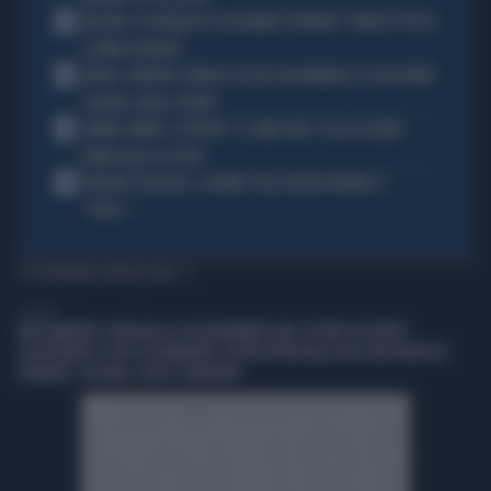
2
MACRON, LA DENUNCIA DI ALEXANDR STEPANOV: "PARIGI? PUZZA
E URINA OVUNQUE"
3
ARTAN, L'ARBITRO SOMALO ESCLUSO DAI MONDIALI? LA DECISIONE:
SCHIAFFO-UEFA A TRUMP
4
JANNIK SINNER, L'ESPERTO: "IL GINOCCHIO? COSA ACCADRÀ
PRIMA DELLO US OPEN"
5
FREDERIC VASSEUR, IL DUBBIO SULLA NUOVA FORMULA 1:
"FORSE..."
TI POTREBBERO INTERESSARE
GENERAL
IREN AMBIENTE CONSOLIDA IL POSIZIONAMENTO NEL SETTORE DEI RIFIUTI
ACQUISTANDO IL 66% DI ETAMBIENTE SOCIETÀ ATTIVA NELLA RACCOLTA RIFIUTI IN
PIEMONTE, TOSCANA, LAZIO E SARDEGNA