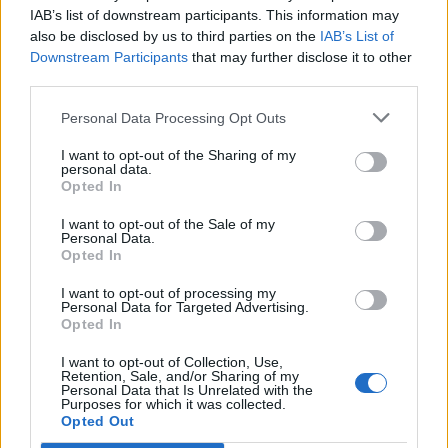
IAB’s list of downstream participants. This information may
Segui Libero Quotidiano su Google Discover
also be disclosed by us to third parties on the
IAB’s List of
Scegli Libero Quotidiano come fonte preferita
Downstream Participants
that may further disclose it to other
third parties.
SEZIONI
Personal Data Processing Opt Outs
I want to opt-out of the Sharing of my
SPETTACOLI
personal data.
Opted In
SCIENZA E TECH
I want to opt-out of the Sale of my
Personal Data.
Opted In
ALTRO
I want to opt-out of processing my
Personal Data for Targeted Advertising.
Opted In
I want to opt-out of Collection, Use,
Retention, Sale, and/or Sharing of my
Personal Data that Is Unrelated with the
Purposes for which it was collected.
Libero Shopping
Contatti
Pubblicità
Cookie policy
Privacy policy
Opted Out
Condizioni generali
Modello 231
Assistenza
Preferenze Privacy