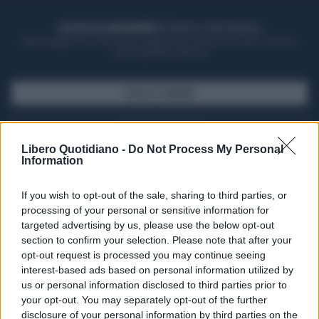
ACQUISTA UN ABBONAMENTO
OTTIENI DEI SUPER VANTAGGI
Potrai sfogliare la rivista online, leggere tutte le edizioni locali, ricevere a
casa il giornale cartaceo
SFOGLIA IL GIORNALE
ACQUISTA ABBONAMENTO
Libero Quotidiano -
Do Not Process My Personal
Information
If you wish to opt-out of the sale, sharing to third parties, or
processing of your personal or sensitive information for
targeted advertising by us, please use the below opt-out
section to confirm your selection. Please note that after your
opt-out request is processed you may continue seeing
interest-based ads based on personal information utilized by
us or personal information disclosed to third parties prior to
your opt-out. You may separately opt-out of the further
Seguici su Google Discover
disclosure of your personal information by third parties on the