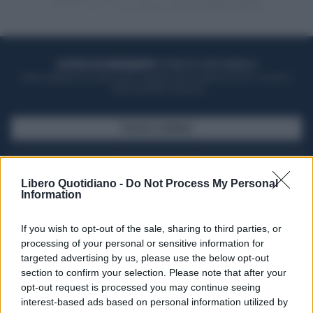
ACQUISTA UN ABBONAMENTO
OTTIENI DEI SUPER VANTAGGI
Potrai sfogliare la rivista online, leggere tutte le edizioni locali, ricevere a
casa il giornale cartaceo
SFOGLIA IL GIORNALE
ACQUISTA ABBONAMENTO
Libero Quotidiano -
Do Not Process My Personal
Information
If you wish to opt-out of the sale, sharing to third parties, or
processing of your personal or sensitive information for
targeted advertising by us, please use the below opt-out
section to confirm your selection. Please note that after your
opt-out request is processed you may continue seeing
interest-based ads based on personal information utilized by