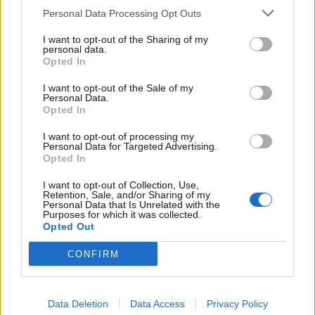
SEZIONI
Personal Data Processing Opt Outs
I want to opt-out of the Sharing of my
SPETTACOLI
personal data.
Opted In
SCIENZA E TECH
I want to opt-out of the Sale of my
Personal Data.
Opted In
ALTRO
I want to opt-out of processing my
Personal Data for Targeted Advertising.
Opted In
I want to opt-out of Collection, Use,
Retention, Sale, and/or Sharing of my
Personal Data that Is Unrelated with the
Purposes for which it was collected.
Libero Shopping
Contatti
Pubblicità
Cookie policy
Privacy policy
Opted Out
Condizioni generali
Modello 231
Assistenza
Preferenze Privacy
CONFIRM
Editoriale Libero S.r.l. - Sede Legale: Via dell’Aprica 18, 20158 Milano -
Registro Imprese di Milano Monza Brianza Lodi: C.F. e P.IVA 06823221004 -
R.E.A. Milano n. 1690166 Cap. Soc. € 400.000,00 i.v.
Tutti i diritti riservati - ISSN (sito web): 2531-6370
Data Deletion
Data Access
Privacy Policy