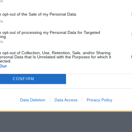
In
o opt-out of the Sale of my Personal Data.
In
to opt-out of processing my Personal Data for Targeted
ing.
In
o opt-out of Collection, Use, Retention, Sale, and/or Sharing
ersonal Data that Is Unrelated with the Purposes for which it
lected.
Out
CONFIRM
Data Deletion
Data Access
Privacy Policy