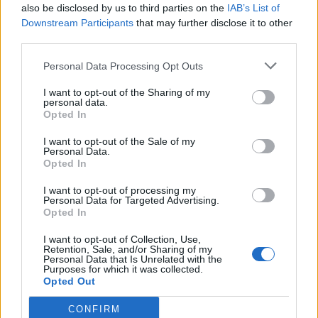
also be disclosed by us to third parties on the
IAB’s List of
Scegli Libero Quotidiano come fonte preferita
Downstream Participants
that may further disclose it to other
third parties.
SEZIONI
Personal Data Processing Opt Outs
I want to opt-out of the Sharing of my
SPETTACOLI
personal data.
Opted In
SCIENZA E TECH
I want to opt-out of the Sale of my
Personal Data.
Opted In
ALTRO
I want to opt-out of processing my
Personal Data for Targeted Advertising.
Opted In
I want to opt-out of Collection, Use,
Retention, Sale, and/or Sharing of my
Personal Data that Is Unrelated with the
Purposes for which it was collected.
Libero Shopping
Contatti
Pubblicità
Cookie policy
Privacy policy
Opted Out
Condizioni generali
Modello 231
Assistenza
Preferenze Privacy
CONFIRM