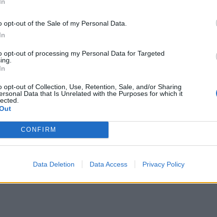
In
o opt-out of the Sale of my Personal Data.
In
to opt-out of processing my Personal Data for Targeted
ing.
In
o opt-out of Collection, Use, Retention, Sale, and/or Sharing
ersonal Data that Is Unrelated with the Purposes for which it
lected.
Out
CONFIRM
Data Deletion
Data Access
Privacy Policy