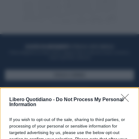
ACQUISTA UN ABBONAMENTO
OTTIENI DEI SUPER VANTAGGI
Potrai sfogliare la rivista online, leggere tutte le edizioni locali, ricevere a
casa il giornale cartaceo
SFOGLIA IL GIORNALE
ACQUISTA ABBONAMENTO
Libero Quotidiano -
Do Not Process My Personal
Information
If you wish to opt-out of the sale, sharing to third parties, or
processing of your personal or sensitive information for
targeted advertising by us, please use the below opt-out