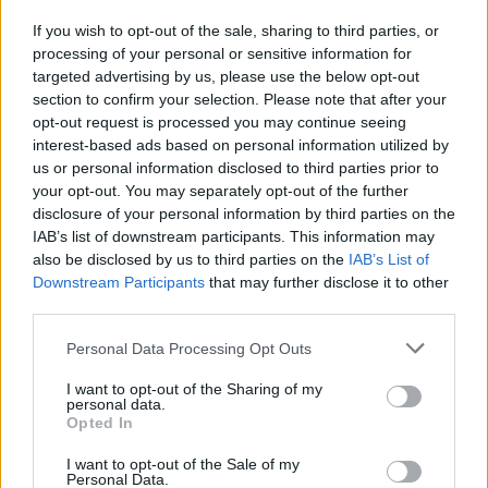
If you wish to opt-out of the sale, sharing to third parties, or
processing of your personal or sensitive information for
targeted advertising by us, please use the below opt-out
section to confirm your selection. Please note that after your
opt-out request is processed you may continue seeing
interest-based ads based on personal information utilized by
us or personal information disclosed to third parties prior to
your opt-out. You may separately opt-out of the further
Seguici su Google Discover
disclosure of your personal information by third parties on the
IAB’s list of downstream participants. This information may
Segui Libero Quotidiano su Google Discover
also be disclosed by us to third parties on the
IAB’s List of
Scegli Libero Quotidiano come fonte preferita
Downstream Participants
that may further disclose it to other
third parties.
SEZIONI
Personal Data Processing Opt Outs
I want to opt-out of the Sharing of my
SPETTACOLI
personal data.
Opted In
SCIENZA E TECH
I want to opt-out of the Sale of my
Personal Data.