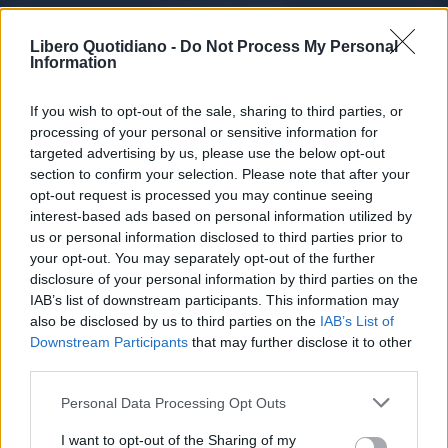
ACQUISTA ABBONAMENTO
Libero Quotidiano -
Do Not Process My Personal
Information
If you wish to opt-out of the sale, sharing to third parties, or
processing of your personal or sensitive information for
targeted advertising by us, please use the below opt-out
section to confirm your selection. Please note that after your
opt-out request is processed you may continue seeing
interest-based ads based on personal information utilized by
us or personal information disclosed to third parties prior to
your opt-out. You may separately opt-out of the further
Seguici su Google Discover
disclosure of your personal information by third parties on the
IAB’s list of downstream participants. This information may
Segui Libero Quotidiano su Google Discover
also be disclosed by us to third parties on the
IAB’s List of
Scegli Libero Quotidiano come fonte preferita
Downstream Participants
that may further disclose it to other
third parties.
SEZIONI
Personal Data Processing Opt Outs
I want to opt-out of the Sharing of my