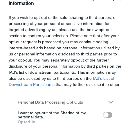
Information
If you wish to opt-out of the sale, sharing to third parties, or
processing of your personal or sensitive information for
targeted advertising by us, please use the below opt-out
section to confirm your selection. Please note that after your
opt-out request is processed you may continue seeing
interest-based ads based on personal information utilized by
us or personal information disclosed to third parties prior to
your opt-out. You may separately opt-out of the further
Seguici su Google Discover
disclosure of your personal information by third parties on the
IAB’s list of downstream participants. This information may
Segui Libero Quotidiano su Google Discover
also be disclosed by us to third parties on the
IAB’s List of
Scegli Libero Quotidiano come fonte preferita
Downstream Participants
that may further disclose it to other
third parties.
SEZIONI
Personal Data Processing Opt Outs
I want to opt-out of the Sharing of my
SPETTACOLI
personal data.
Opted In