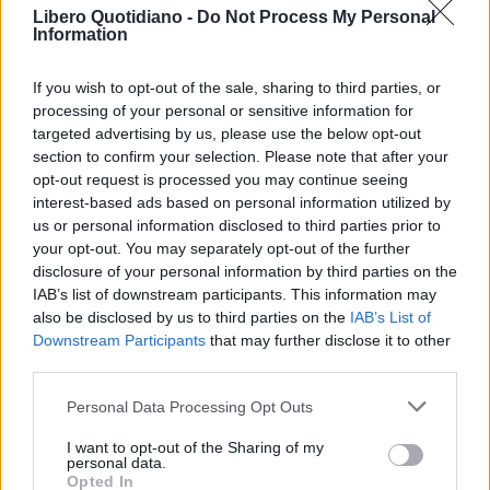
Libero Quotidiano -
Do Not Process My Personal
Information
If you wish to opt-out of the sale, sharing to third parties, or
processing of your personal or sensitive information for
targeted advertising by us, please use the below opt-out
section to confirm your selection. Please note that after your
opt-out request is processed you may continue seeing
interest-based ads based on personal information utilized by
us or personal information disclosed to third parties prior to
your opt-out. You may separately opt-out of the further
Seguici su Google Discover
disclosure of your personal information by third parties on the
IAB’s list of downstream participants. This information may
Segui Libero Quotidiano su Google Discover
also be disclosed by us to third parties on the
IAB’s List of
Scegli Libero Quotidiano come fonte preferita
Downstream Participants
that may further disclose it to other
third parties.
SEZIONI
Personal Data Processing Opt Outs
I want to opt-out of the Sharing of my
SPETTACOLI
personal data.
Opted In