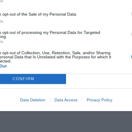
In
o opt-out of the Sale of my Personal Data.
In
to opt-out of processing my Personal Data for Targeted
ing.
In
o opt-out of Collection, Use, Retention, Sale, and/or Sharing
ersonal Data that Is Unrelated with the Purposes for which it
lected.
Out
CONFIRM
Data Deletion
Data Access
Privacy Policy