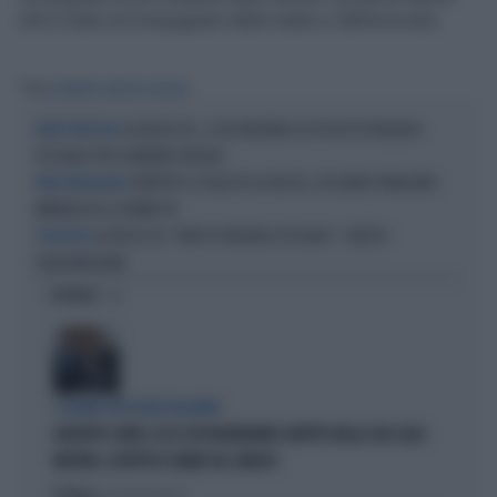
che è stato accompagnato dalla madre e dall’avvocato.
Tag
LEONARDO APACHE LA RUSSA
LA RUSSA JR., IL GIP ARCHIVIA LE ACCUSE DI VIOLENZA
NIENTE PROCESSO
SESSUALE PER LEONARDO APACHE
TURETTA E IL FIGLIO DI LA RUSSA, L'ASSURDO PARAGONE
PURA PROPAGANDA
IMBARAZZA LE DONNE PD
LA RUSSA JR, "NON FU VIOLENZA SESSUALE": CHIESTA
L'INCHIESTA
L'ARCHIVIAZIONE
OPINIONI
I LEGAMI CON OLIVIA PALADINO
GIUSEPPE CONTE, ECCO CHI PAGHEREBBE L'AFFITTO DELLA SUA CASA:
MISTERO, SOSPETTI E DUBBI SUL CATASTO
Politica
di Giacomo Amadori