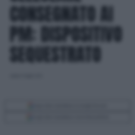
CONSEGNATO AI
PM: DISPOSITIVO
SEQUESTRATO
sabato 15 luglio 2023
Segui Libero Quotidiano su Google Discover
Scegli Libero Quotidiano come fonte preferita