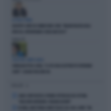
LA FUGA È FINITA
GIUSEPPE CONTE IN COMMISSIONE COVID: "MELONI REGISTA DEGLI
ATTACCHI, AFFRONTIAMOCI SENZA MEZZUCCI"
Politica
di
SCELTE NEL CAMPO LARGO
SONDAGGIO IPSOS-DOXA, "IL 92% DEGLI ELETTORI PD VOTEREBBE
CONTE": SCHLEIN SPAZZATA VIA
I PIÙ LETTI
1
CARLO CONTI RICEVE IL PREMIO SPETTACOLO DEL FESTIVAL
"ORIZZONTI DIFFERENTI, PENSIERI DISTINTI"
2
IN ONDA, MULÈ FRENA SUBITO TELESE SUL CASO-CONTE: "MA