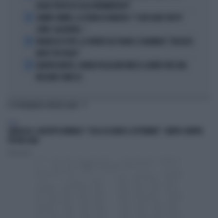
QUALE PROCESSO ALLA NORIMBERGA?!"
3
JANNIK SINNER, LA TEORIA DI NARGISO: "I SUOI GUAI? UN PO'
COME I CALCIATORI..."
4
FRANCESCO TOTTI, LA VERITÀ SUL PUGNO A COLONNESE: "MI DISSE:
NON È TUO FIGLIO"
5
EUROPEI NUOTO, CHIARA PELLACANI VINCE IL QUINTO ORO: MAI
NESSUNO COME LEI
TI POTREBBERO INTERESSARE
ITALIA
GARLASCO, GIUSEPPE BRINDISI: "COSA ACCADRÀ A SETTEMBRE". SEMPIO SEMPRE
PIÙ NEI GUAI
Redazione