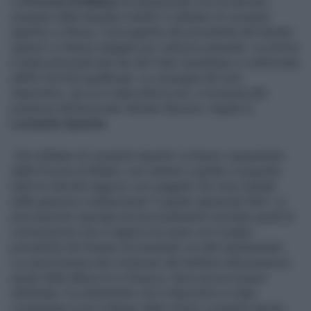
La
Procura di Milano
ha sequestrato con un decreto
eseguito dalla Squadra mobile il cellulare di Leonardo
Apache La Russa, il terzogenito del presidente del Senato
Ignazio La Russa indagato per violenza sessuale. La notizia
è stata anticipata dal sito del Fatto Quotidiano e confermata
all’AGI da fonti qualificate. La consegna del solo
dispositivo, da cui è stata tolta la sim, è avvenuta alla
presenza dell’avvocato Adriano Bazzoni, legale di
Leonardo Apache
.
Dal cellulare di Leonardo Apache La Russa, sequestrato
dalla Procura di Milano, non saranno copiate e acquisite
tutte le chat del ragazzo con soggetti che sono tutelati
dalle garanzie costituzionali. È quanto apprende l’AGI. La
precisazione riportata nel provvedimento esclude quindi le
conversazioni che il ragazzo ha avuto con il padre-
presidente del Senato ed eventuali con altri parlamentari.
La copia forense del contenuto del telefono alla presenza
anche della difesa di La Russa jr. deve ancora essere
effettuata. Va sottolineato che il dispositivo è stato
consegnato ai pm milanesi dallo stesso Leonardo Apche