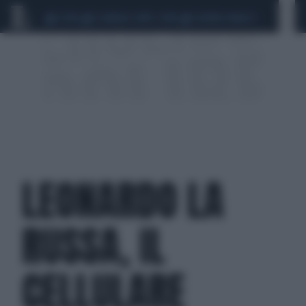
CEUTA
SCANDALO CONTE-COVID
SIGFRIDO RANUCCI
LEONARDO LA
RUSSA, IL
CELLULARE