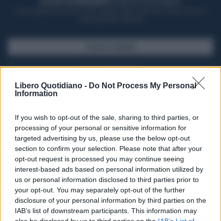
ACQUISTA UN ABBONAMENTO
OTTIENI DEI SUPER VANTAGGI
Potrai sfogliare la rivista online, leggere tutte le edizioni locali, ricevere a
casa il giornale cartaceo
SFOGLIA IL GIORNALE
ACQUISTA ABBONAMENTO
Libero Quotidiano -
Do Not Process My Personal
Information
If you wish to opt-out of the sale, sharing to third parties, or
processing of your personal or sensitive information for
targeted advertising by us, please use the below opt-out
section to confirm your selection. Please note that after your
opt-out request is processed you may continue seeing
interest-based ads based on personal information utilized by
us or personal information disclosed to third parties prior to
your opt-out. You may separately opt-out of the further
Seguici su Google Discover
disclosure of your personal information by third parties on the
IAB’s list of downstream participants. This information may
Segui Libero Quotidiano su Google Discover