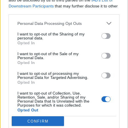
also be disclosed by us to third parties on the
IAB’s List of
Scegli Libero Quotidiano come fonte preferita
Downstream Participants
that may further disclose it to other
third parties.
SEZIONI
Personal Data Processing Opt Outs
I want to opt-out of the Sharing of my
SPETTACOLI
personal data.
Opted In
SCIENZA E TECH
I want to opt-out of the Sale of my
Personal Data.
Opted In
ALTRO
I want to opt-out of processing my
Personal Data for Targeted Advertising.
Opted In
I want to opt-out of Collection, Use,
Retention, Sale, and/or Sharing of my
Personal Data that Is Unrelated with the
Purposes for which it was collected.
Libero Shopping
Contatti
Pubblicità
Cookie policy
Privacy policy
Opted Out
Condizioni generali
Modello 231
Assistenza
Preferenze Privacy
CONFIRM
Editoriale Libero S.r.l. - Sede Legale: Via dell’Aprica 18, 20158 Milano -