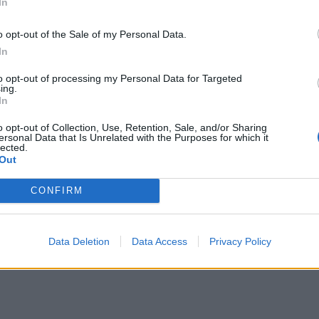
In
o opt-out of the Sale of my Personal Data.
In
to opt-out of processing my Personal Data for Targeted
ing.
In
o opt-out of Collection, Use, Retention, Sale, and/or Sharing
ersonal Data that Is Unrelated with the Purposes for which it
lected.
Out
CONFIRM
Data Deletion
Data Access
Privacy Policy