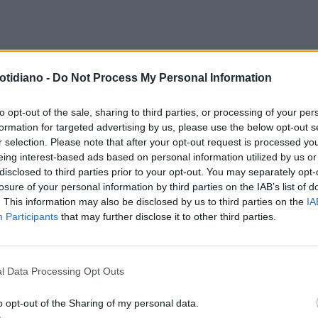
otidiano -
Do Not Process My Personal Information
to opt-out of the sale, sharing to third parties, or processing of your per
formation for targeted advertising by us, please use the below opt-out s
r selection. Please note that after your opt-out request is processed y
eing interest-based ads based on personal information utilized by us or
disclosed to third parties prior to your opt-out. You may separately opt-
losure of your personal information by third parties on the IAB’s list of
. This information may also be disclosed by us to third parties on the
IA
Participants
that may further disclose it to other third parties.
l Data Processing Opt Outs
o opt-out of the Sharing of my personal data.