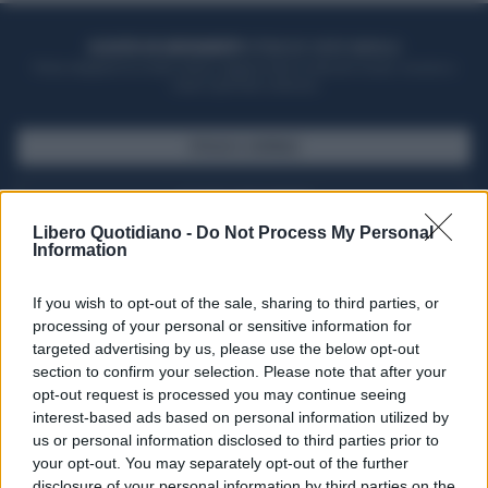
ACQUISTA UN ABBONAMENTO
OTTIENI DEI SUPER VANTAGGI
Potrai sfogliare la rivista online, leggere tutte le edizioni locali, ricevere a
casa il giornale cartaceo
SFOGLIA IL GIORNALE
ACQUISTA ABBONAMENTO
Libero Quotidiano -
Do Not Process My Personal
Information
If you wish to opt-out of the sale, sharing to third parties, or
processing of your personal or sensitive information for
targeted advertising by us, please use the below opt-out
section to confirm your selection. Please note that after your
opt-out request is processed you may continue seeing
interest-based ads based on personal information utilized by
us or personal information disclosed to third parties prior to
your opt-out. You may separately opt-out of the further
Seguici su Google Discover
disclosure of your personal information by third parties on the