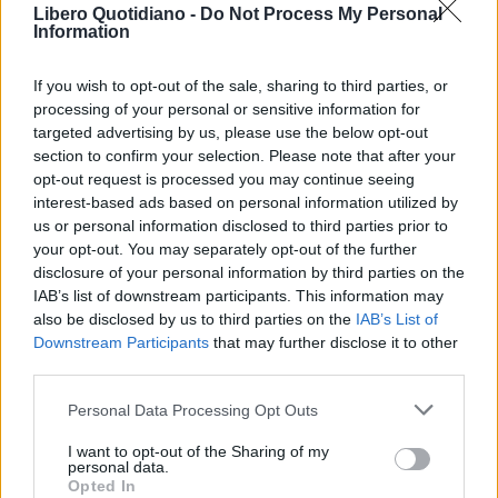
Libero Quotidiano -
Do Not Process My Personal
Information
If you wish to opt-out of the sale, sharing to third parties, or
processing of your personal or sensitive information for
targeted advertising by us, please use the below opt-out
section to confirm your selection. Please note that after your
opt-out request is processed you may continue seeing
interest-based ads based on personal information utilized by
us or personal information disclosed to third parties prior to
your opt-out. You may separately opt-out of the further
Seguici su Google Discover
disclosure of your personal information by third parties on the
IAB’s list of downstream participants. This information may
Segui Libero Quotidiano su Google Discover
also be disclosed by us to third parties on the
IAB’s List of
Scegli Libero Quotidiano come fonte preferita
Downstream Participants
that may further disclose it to other
third parties.
SEZIONI
Personal Data Processing Opt Outs
I want to opt-out of the Sharing of my
SPETTACOLI
personal data.
Opted In