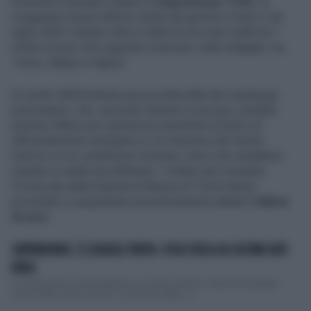
Ennesimo scandalo relativo al
Superbonus 110%
, la
sciagurata misura edilizia varata dal governo Conte II nel
luglio 2020. Questa volta si tratta di una maxi-truffa da 7
milioni di euro che riguarda 5 persone, tutte indagate, tra
Torino, Milano e Napoli.
Al centro dell'inchiesta una società edile del capoluogo
piemontese, che, secondo l'ipotesi di accusa, avrebbe
emesso fatture per operazioni inesistenti di lavori di
efficientamento energetico e di riduzione del rischio
sismico su un condominio torinese, lavori che sarebbero
risultati in realtà mai effettuati. I militari del Comando
Provinciale della Guardia di finanza di Torino hanno
proceduto a sequestrare preventivamente
circa 7 milioni
di euro
.
SUPERBONUS, È (QUASI) FINITA: COSA SVELA GLI ULTIMI DATI
ENEA
La sciagurata era del Superbonus, la misura edilizia voluta da Giuseppe
Conte e M5s che ha minato i conti dello Stato, a...