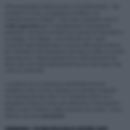
All'amministratore della società e a 4 professionisti - due
architetti di Torino, un ingegnere di Milano e un
commercialista di Napoli - sono stati contestati i reati di
truffa aggravata
per il conseguimento di erogazioni
pubbliche, emissione di fatture per operazioni inesistenti e
riciclaggio. Gli indagati, a seconda dei ruoli, erano
incaricati degli adempimenti connessi alla pratica edilizia
per il beneficio del Superbonus del rilascio delle occorrenti
asseverazioni, della progettazione e della direzione dei
lavori oltre che degli adempimenti fiscali e del rilascio del
'visto di conformità'.
I condomini di un complesso immobiliare torinese
sarebbero stati convinti a firmare un contratto di appalto
con termine previsto entro il 31 dicembre 2023 con il
prospetto di lavori a costo zero attraverso il meccanismo
dello sconto in fattura e della cessione del credito. I lavori,
tuttavia, non sono
mai iniziati
.