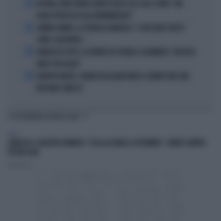
2
IN ONDA, MULÈ FRENA SUBITO TELESE SUL CASO-CONTE: "MA
QUALE PROCESSO ALLA NORIMBERGA?!"
3
JANNIK SINNER, LA TEORIA DI NARGISO: "I SUOI GUAI? UN PO'
COME I CALCIATORI..."
4
FRANCESCO TOTTI, LA VERITÀ SUL PUGNO A COLONNESE: "MI DISSE:
NON È TUO FIGLIO"
5
EUROPEI NUOTO, CHIARA PELLACANI VINCE IL QUINTO ORO: MAI
NESSUNO COME LEI
TI POTREBBERO INTERESSARE
ITALIA
GARLASCO, GIUSEPPE BRINDISI: "COSA ACCADRÀ A SETTEMBRE". SEMPIO SEMPRE
PIÙ NEI GUAI
Redazione