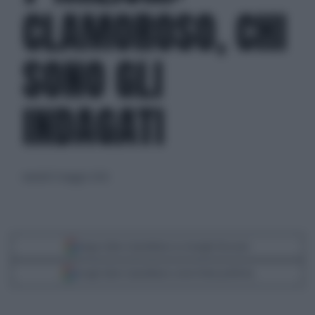
CLAMOROSO, CHI
SONO GLI
INDAGATI
martedì 12 maggio 2026
Segui Libero Quotidiano su Google Discover
Scegli Libero Quotidiano come fonte preferita