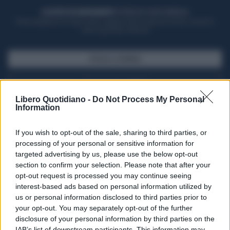
ACQUISTA UN ABBONAMENTO
OTTIENI DEI SUPER VANTAGGI
Potrai sfogliare la rivista online, leggere tutte le edizioni locali, ricevere a
casa il giornale cartaceo
SFOGLIA IL GIORNALE
ACQUISTA ABBONAMENTO
Libero Quotidiano -
Do Not Process My Personal
Information
If you wish to opt-out of the sale, sharing to third parties, or
processing of your personal or sensitive information for
targeted advertising by us, please use the below opt-out
section to confirm your selection. Please note that after your
opt-out request is processed you may continue seeing
interest-based ads based on personal information utilized by
us or personal information disclosed to third parties prior to
your opt-out. You may separately opt-out of the further
Seguici su Google Discover
disclosure of your personal information by third parties on the
IAB’s list of downstream participants. This information may