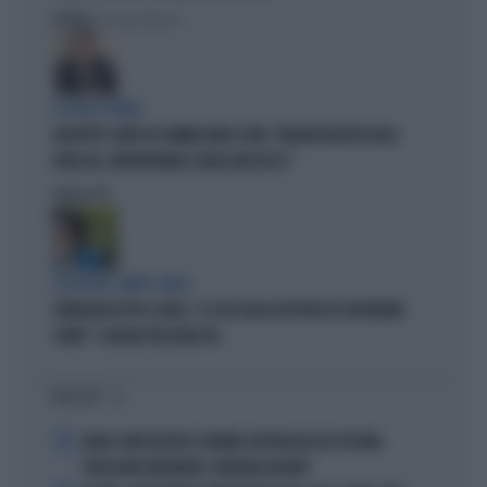
Politica
di Giacomo Amadori
LA FUGA È FINITA
GIUSEPPE CONTE IN COMMISSIONE COVID: "MELONI REGISTA DEGLI
ATTACCHI, AFFRONTIAMOCI SENZA MEZZUCCI"
Politica
di
SCELTE NEL CAMPO LARGO
SONDAGGIO IPSOS-DOXA, "IL 92% DEGLI ELETTORI PD VOTEREBBE
CONTE": SCHLEIN SPAZZATA VIA
I PIÙ LETTI
1
CARLO CONTI RICEVE IL PREMIO SPETTACOLO DEL FESTIVAL
"ORIZZONTI DIFFERENTI, PENSIERI DISTINTI"