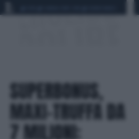
CEUTA
SCANDALO CONTE-COVID
SIGFRIDO RANUCCI
SUPERBONUS,
MAXI-TRUFFA DA
7 MILIONI: