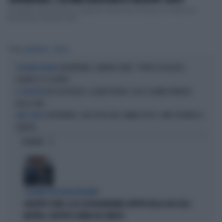
SUPERBONUS, L'ULTIMA VERGOGNA DI GIUSEPPE CONTE
Giuseppe Conte è tornato. Superato l’intervento chirurgico, il leader del
Movimento 5 Stelle è rient...
Tag
SUPERBONUS
TRUFFA
SUPERBONUS, URBANO CAIRO: "SPRECO ASSOLUTO,
SCIAGURA GRILLINA
QUANTO CI È COSTATO"
BICI ELETTRICHE, LA MAXI TRUFFA: COSA CI HANNO VENDUTO
IL SEQUESTRO
DALLA CINA
SUPERBONUS, TRA POCHE ORE CAMBIA TUTTO: COME OTTENERE IL
LINEE GUIDA
CREDITO
OPINIONI
I LEGAMI CON OLIVIA PALADINO
GIUSEPPE CONTE, ECCO CHI PAGHEREBBE L'AFFITTO DELLA SUA CASA:
MISTERO, SOSPETTI E DUBBI SUL CATASTO