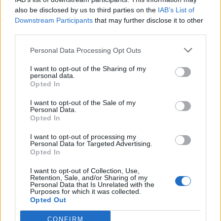
Segui Libero Quotidiano su Google Discover
also be disclosed by us to third parties on the
IAB’s List of
Scegli Libero Quotidiano come fonte preferita
Downstream Participants
that may further disclose it to other
third parties.
SEZIONI
Personal Data Processing Opt Outs
I want to opt-out of the Sharing of my
SPETTACOLI
personal data.
Opted In
SCIENZA E TECH
I want to opt-out of the Sale of my
Personal Data.
Opted In
ALTRO
I want to opt-out of processing my
Personal Data for Targeted Advertising.
Opted In
I want to opt-out of Collection, Use,
Retention, Sale, and/or Sharing of my
Personal Data that Is Unrelated with the
Purposes for which it was collected.
Libero Shopping
Contatti
Pubblicità
Cookie policy
Privacy policy
Opted Out
Condizioni generali
Modello 231
Assistenza
Preferenze Privacy
CONFIRM