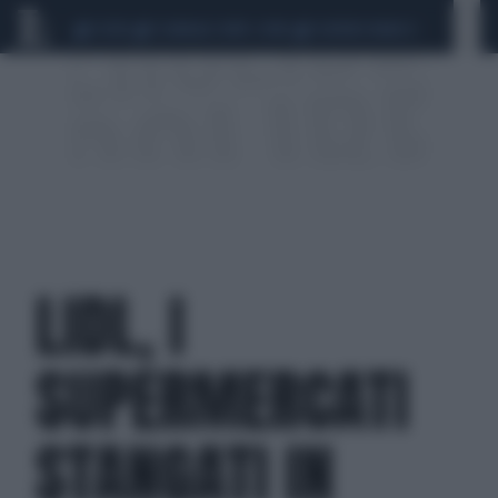
CEUTA
SCANDALO CONTE-COVID
SIGFRIDO RANUCCI
LIDL, I
SUPERMERCATI
STANGATI IN