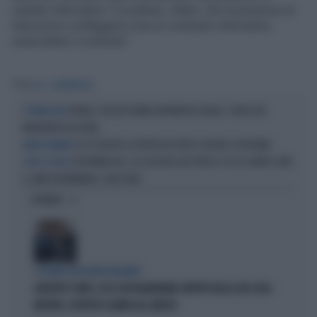
cartello informativo. È evidente, infatti, che la presenza di
indicazioni confliggenti crea un contrasto informativo
ostacolante il controllo".
Tag
LIDL
SUPERMERCATI
TORINO, POLIZIA FERMA RAPINATORI SERIALI: I VIDEO DEI
L'OPERAZIONE
MALVIVENTI IN AZIONE
ECCO PERCHÉ LA FRUTTA HA PERSO SAPORE E PROFUMO
AROMI SMARRITI
SUPERMERCATI, LA CLASSIFICA DEI PREZZI: ECCO IL MENO CARO
CONTI IN TASCA
E COME RISPARMIARE 3.400 EURO
OPINIONI
I LEGAMI CON OLIVIA PALADINO
GIUSEPPE CONTE, ECCO CHI PAGHEREBBE L'AFFITTO DELLA SUA CASA:
MISTERO, SOSPETTI E DUBBI SUL CATASTO