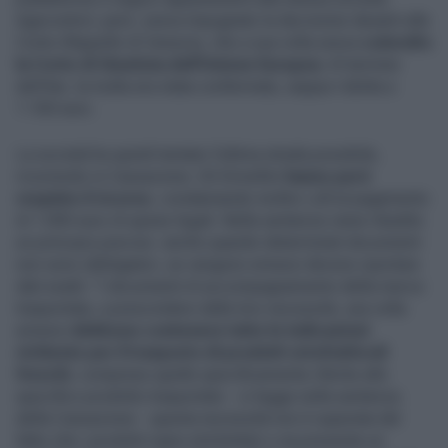
Agecontrol, però, aveva impugnato la decisione davanti alla
Corte d'Appello di Venezia, che a sua volta aveva
coinvolto
la Corte di Giustizia dell'Unione Europea
. Al termine
dell'iter, la multa era stata confermata, seppur ridotta a
1.100 euro.
La società ha quindi tentato l'ultima strada possibile,
ricorrendo in Cassazione. Gli Ermellini
hanno però
respinto il ricorso
, condannando inoltre Lidl al pagamento
di 1.000 euro di spese legali. Nella sentenza viene ribadito
un principio preciso: anche quando determinati documenti
non sono obbligatori, se vengono emessi devono riportare
dati esatti. "I documenti di accompagnamento della merce
trasportata, a prescindere dalla loro necessità, una volta
emessi
debbono contenere tutte le indicazioni
richieste per il trasporto di prodotti ortofrutticoli
freschi
, comprese quelle specificamente riferite allo
specifico prodotto trasportato - si legge nella sentenza
della Cassazione - questa necessità non è superata dal
fatto che i prodotti siano etichettati o sia presente un