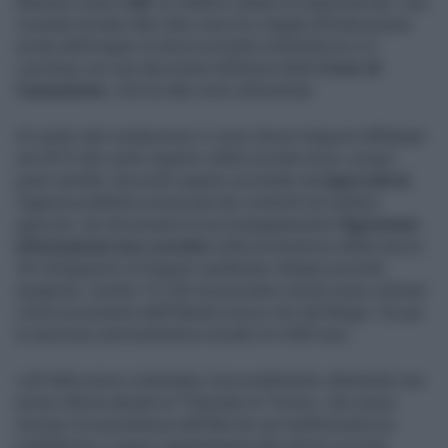
Batosta contro
Lidl
, la celebre catena di supermercati. Una
vicenda iniziata oltre dieci anni fa e legata all'indicazione
errata dell'origine di alcuni prodotti ortofrutticoli si è
conclusa con una decisione definitiva della
Corte di
Cassazione
, che ha dato torto all'azienda.
Al centro del contenzioso ci sono alcuni trasporti effettuati
nel 2013 dai centri logistici della società verso i propri
punti vendita. Secondo quanto accertato da
Agecontrol
,
l'agenzia pubblica incaricata dei controlli nel settore
agricolo, nei documenti di accompagnamento
figuravano
informazioni non corrette
sulla provenienza della merce:
30 chilogrammi di fragole risultavano italiane anziché
spagnole, mentre 15 chili di pomodori ramati erano indicati
come provenienti dall'Olanda invece che dal Belgio. Da qui
la sanzione amministrativa iniziale di 4.400 euro.
Lidl Italia aveva contestato il provvedimento ottenendo una
prima vittoria davanti al Tribunale di Treviso, che aveva
escluso la sussistenza dell'illecito nei trasferimenti tra
piattaforme e negozi appartenenti alla stessa società.