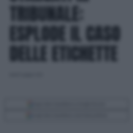
TRIBUNALE:
ESPLODE IL CASO
DELLE ETICHETTE
lunedì 15 giugno 2026
Segui Libero Quotidiano su Google Discover
Scegli Libero Quotidiano come fonte preferita