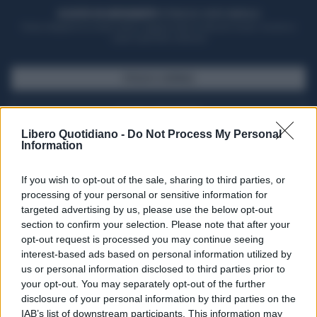
ACQUISTA UN ABBONAMENTO
OTTIENI DEI SUPER VANTAGGI
Potrai sfogliare la rivista online, leggere tutte le edizioni locali, ricevere a
casa il giornale cartaceo
SFOGLIA IL GIORNALE
ACQUISTA ABBONAMENTO
Libero Quotidiano -
Do Not Process My Personal
Information
If you wish to opt-out of the sale, sharing to third parties, or
processing of your personal or sensitive information for
targeted advertising by us, please use the below opt-out
section to confirm your selection. Please note that after your
opt-out request is processed you may continue seeing
interest-based ads based on personal information utilized by
us or personal information disclosed to third parties prior to
your opt-out. You may separately opt-out of the further
Seguici su Google Discover
disclosure of your personal information by third parties on the
IAB’s list of downstream participants. This information may
Segui Libero Quotidiano su Google Discover