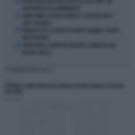
2
IN ONDA, MULÈ FRENA SUBITO TELESE SUL CASO-CONTE: "MA
QUALE PROCESSO ALLA NORIMBERGA?!"
3
JANNIK SINNER, LA TEORIA DI NARGISO: "I SUOI GUAI? UN PO'
COME I CALCIATORI..."
4
FRANCESCO TOTTI, LA VERITÀ SUL PUGNO A COLONNESE: "MI DISSE:
NON È TUO FIGLIO"
5
EUROPEI NUOTO, CHIARA PELLACANI VINCE IL QUINTO ORO: MAI
NESSUNO COME LEI
TI POTREBBERO INTERESSARE
ITALIA
SPOTORNO, L'ULTIMO SFREGIO DELLA SINISTRA: VOGLIONO TOGLIERE LA SPIAGGIA
ALLE SUORE
Luca Puccini