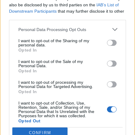
also be disclosed by us to third parties on the
IAB’s List of
Scegli Libero Quotidiano come fonte preferita
Downstream Participants
that may further disclose it to other
third parties.
SEZIONI
Personal Data Processing Opt Outs
I want to opt-out of the Sharing of my
SPETTACOLI
personal data.
Opted In
SCIENZA E TECH
I want to opt-out of the Sale of my
Personal Data.
Opted In
ALTRO
I want to opt-out of processing my
Personal Data for Targeted Advertising.
Opted In
I want to opt-out of Collection, Use,
Retention, Sale, and/or Sharing of my
Personal Data that Is Unrelated with the
Purposes for which it was collected.
Libero Shopping
Contatti
Pubblicità
Cookie policy
Privacy policy
Opted Out
Condizioni generali
Modello 231
Assistenza
Preferenze Privacy
CONFIRM