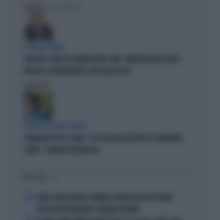
Politica
di Giacomo Amadori
LA FUGA È FINITA
GIUSEPPE CONTE IN COMMISSIONE COVID: "MELONI REGISTA DEGLI
ATTACCHI, AFFRONTIAMOCI SENZA MEZZUCCI"
Politica
di
SCELTE NEL CAMPO LARGO
SONDAGGIO IPSOS-DOXA, "IL 92% DEGLI ELETTORI PD VOTEREBBE
CONTE": SCHLEIN SPAZZATA VIA
I PIÙ LETTI
1
CARLO CONTI RICEVE IL PREMIO SPETTACOLO DEL FESTIVAL
"ORIZZONTI DIFFERENTI, PENSIERI DISTINTI"