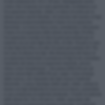
di età compresa tra i 25 e i 49 anni, distinguendo anche
coloro che ricoprono un ruolo genitoriale, la distanza con
l’occupazione maschile, infatti, si riduce di molto per le
donne senza carichi familiari. Al crescere del numero di figli
diminuisce proporzionalmente il tasso di occupazione
femminile. La ricerca rileva come, prendendo a riferimento
il tasso di occupazione delle donne senza figli (70,8%),
l’occupazione scende di oltre 8 punti percentuali per le
mamme con un solo figlio (62,2%), di oltre 18 punti in caso
di due figli (52,6%) e di oltre 22 punti percentuali (39,7%)
nel caso di almeno tre figli. Alla diminuzione del tasso di
occupazione femminile in presenza di figli fa da contraltare
l’aumento del tasso di occupazione maschile, ancora
inteso come 'breadwinner', che passa all’83,6% per gli
uomini senza figli e all’88,5% per i papà. Come emerge
dalla ricerca, con l’aumento dei figli cresce l’inattività
femminile: il carico familiare delle madri, infatti, sottrae le
donne con figli all’attività di ricerca di un lavoro, ponendole
in una condizione di inattività strutturale. Il livello di inattività
delle donne fra i 25 e 49 anni è, infatti, speculare alle
dinamiche occupazionali appena osservate: la maternità