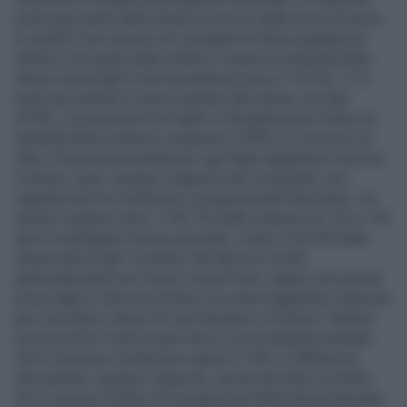
porta gran parte delle donne ad uscire dalle forze di lavoro
(e quindi a non essere né occupate né disoccupate) per
entrare a far parte delle inattive. Il tasso di inattività delle
donne senza figli in età riproduttiva tocca il 19,2%: 17,8
punti percentuali in meno rispetto alle donne con figli
(37%). La presenza di un figlio in famiglia porta il tasso di
inattività delle mamme a superare il 29% e a crescere di
oltre 10 punti percentuali per ogni figlio aggiuntivo al primo.
Il divario, però, spiega il rapporto dei consulenti, non
riguarda solo la condizione occupazionale femminile, ma
anche il regime orario. Il 40,1% delle mamme tra i 25 e i 49
anni è impiegata a tempo parziale, contro il 26,3% delle
donne senza figli. Il numero dei figli non incide
particolarmente sul ricorso al part-time; segno che già dal
primo figlio si deve far fronte a un onere aggiuntivo notevole
per conciliare i tempi di cura familiare e di lavoro. Mentre
per gli uomini il lavoro part-time è una modalità residuale
che in nessuna condizione supera il 10%. E differenze
discendono, spiega il rapporto, anche dal titolo di studio.
Se si osserva il tasso di occupazione delle donne laureate,