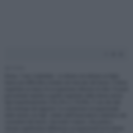
3' di lettura
Roma, 7 mar. (Labitalia) - Le donne con almeno un figlio
hanno più difficoltà a restare nel mercato del lavoro. E fanno
registrare un tasso di occupazione inferiore di oltre 15 punti
percentuali rispetto a quello registrato dalle donne senza
figli (rispettivamente il 55,2% e il 70,8%). E' uno dei dati
che emerge dal rapporto 'La condizione occupazionale
delle donne con figli', stilato dall'Osservatorio statistico dei
consulenti del lavoro. Secondo il report, che punta a
rilevare significative differenze occupazionali tra le donne