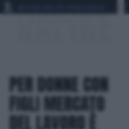
CEUTA
SCANDALO CONTE-COVID
CALCIOMERCATO
PER DONNE CON
FIGLI MERCATO
DEL LAVORO È