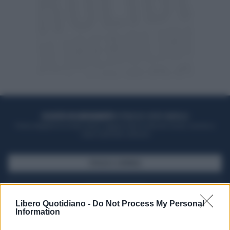
ACQUISTA UN ABBONAMENTO
OTTIENI DEI SUPER VANTAGGI
Potrai sfogliare la rivista online, leggere tutte le edizioni locali, ricevere a
casa il giornale cartaceo
SFOGLIA IL GIORNALE
ACQUISTA ABBONAMENTO
Libero Quotidiano -
Do Not Process My Personal
Information