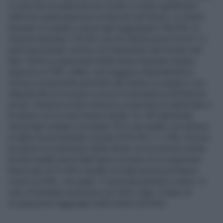
si nota che la maternità non incide in modo significativo
sulla loro partecipazione al mercato del lavoro. Le donne
laureate occupate e senza figli raggiungono l’83,8%; le
mamme laureate il 76,6% con una diminuzione di soli 7,2
punti percentuali. Anche con l’aumentare del numero dei
figli i livelli occupazionali delle donne laureate restano
superiori al 70%. Infatti, una maggiore disponibilità di
risorse economiche permette alle donne occupate e con
stipendi alti di ricorrere a servizi di assistenza all’infanzia
privati. Dinamica molto diversa si osservano le diplomate e
le donne con la sola licenza media. Su 100 diplomate
senza figli risultano occupate 70,9; per quelle con almeno
un figlio la percentuale scende al 59,4% (-11,5%). Ancora
più grave la condizione delle donne con la licenza media,
poiché quelle senza figli hanno un tasso di occupazione
basso pari al 51,6% e quelle con figli ancora più basso,
ovvero al 35%, con quasi 17 punti percentuali in meno. In
caso di famiglie numerose con oltre 2 figli, il tasso di
occupazione raggiunge livelli minimi (23,6%).