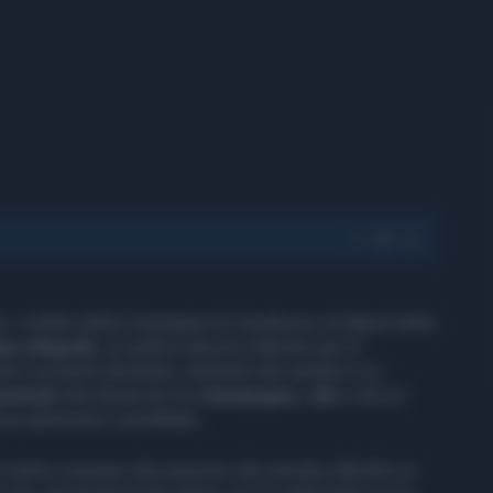
e. I militari della Compagnia di Casalnuovo di Napoli della
ano (Napoli)
, un opificio abusivo allestito per la
e prodotti alimentari, destinati alla vendita in un
estrati
oltre 8mila litri fra
champagne, olio
e alcool
ive abilmente contraffatte.
zieri hanno sorpreso due persone che avevano allestito un