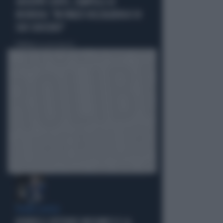
GIUSEPPE CONTE, ZAMPOLLI LO
INCHIODA: "MI PARLÒ DELL'ALBERGO DI
SUO SUOCERO"
Politica
di Giacomo Amadori
FUORI LUOGO