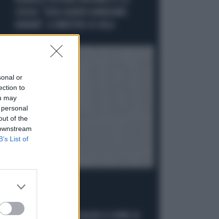
BORRELLI OFFENDE MUSUMECI E LA
SICILIA: "SUGLI ALBERI A MANGIARE
BANANE", IL MINISTRO LO GELA
Politica
di
sonal or
ection to
ou may
 personal
out of the
 downstream
B’s List of
ALLA CAMERA
DELMASTRO, ELLY SCHLEIN SI COPRE DI