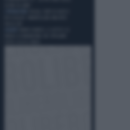
ULTIMI 40 ANNI"
L'OPERAZIONE
FOGGIA, FURTI DI AUTO E
RICICLAGGIO: SMANTELLATA UNA RETE
DALLA GDF
GIGANTI
FRANCO BARESI, IL GESTO E LE
PAROLE DI MARADONA CHE SPIEGANO
TUTTO: ECCO IL VIDEO