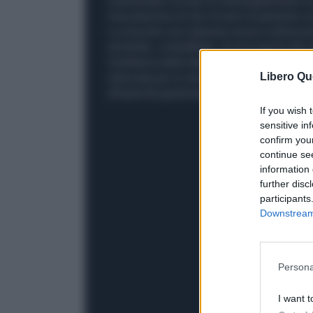
rudimentale circuito di imbottigliamento di
miscelazione di olio di semi di girasole con
La miscela così ottenuta veniva confeziona
etichette, contraffatte, di noti marchi del
l’emblema della Repubblica Italiana e macch
Libero Qu
utilizzata per lo stoccaggio degli oli misce
all'autorità giudiziaria competente due per
If you wish 
sensitive in
confirm you
continue se
information 
further disc
participants
Downstream 
Persona
I want t