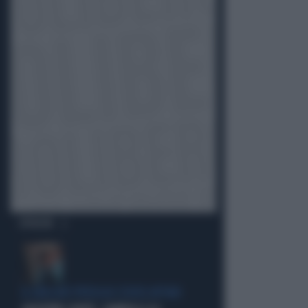
OPINIONI
IL GRILLINO PENSA AI (SUOI) AFFARI