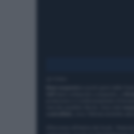
1' di lettura
Maxi sequestro
a pochi giorni dalle Fest
Gdf
hanno sottoposto a sequestro, a
Stri
produzione e il confezionamento di bevande 
mercato parallelo illecito. Sono stati
sequ
contraffatti,
circa 100mila etichette ades
All’accesso all’interno dei locali, i finan