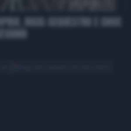
00:55
PRIO, MAXI-SEQUESTRO E CHOC
EVEVAMO
CONDIVIDI
cover
Scegli Libero Quotidiano come fonte preferita