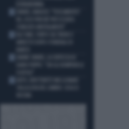
DONNARUMMA
SINNER, NARGISO: "FISICAMENTE?
2
NO, ECCO PERCHÉ PUÒ ESSERSI
STANCATO MENTALMENTE"
IGLI TARE, FURTO SUL TRENO E
3
ARRESTO DOPO I FUNERALI DI
BARESI
JANNIK SINNER, LA CERTEZZA DI
4
DARIO PUPPO: "CHI GLI ROMPERÀ LE
SCATOLE"
AUTO, NON TENETE MAI LA MANO
5
SULLA LEVA DEL CAMBIO: COSA SI
RISCHIA