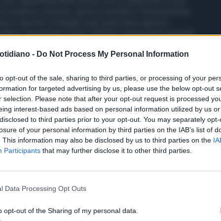
 olio, apparentemente d’oliva, ma in realtà frutto di una
 sostanze coloranti, quali la clorofilla e il betacarotene.
ta in taniche e bottiglie sulle quali erano apposte
 settore. Sequestrati anche 150mila contrassegni riportanti
inari per l’imbottigliamento e una cisterna da 1.000 litri,
otidiano -
Do Not Process My Personal Information
lati. L’attività di servizio ha consentito di denunciare
sone ritenute responsabili dagli inquirenti.
to opt-out of the sale, sharing to third parties, or processing of your per
formation for targeted advertising by us, please use the below opt-out s
r selection. Please note that after your opt-out request is processed y
eing interest-based ads based on personal information utilized by us or
disclosed to third parties prior to your opt-out. You may separately opt-
losure of your personal information by third parties on the IAB’s list of
. This information may also be disclosed by us to third parties on the
IA
Participants
that may further disclose it to other third parties.
l Data Processing Opt Outs
o opt-out of the Sharing of my personal data.