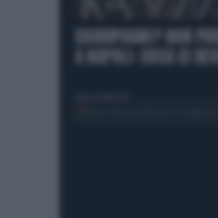
00:00
CHAMPAGNE? NON PRO
A NAPOLI: COSA CI B
sabato 23 dicembre 2023
Segui Libero Quotidiano su Google Dis