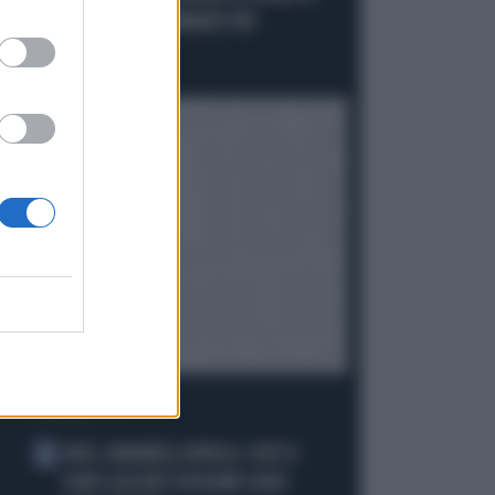
RIDICOLO: "NON NOMINATE PIÙ
BORSELLINO"
Politica
di
I PIÙ LETTI
JUVE, RAVANELLI RIVELA: COSÌ SI
1
SONO LASCIATI SFUGGIRE GIGIO