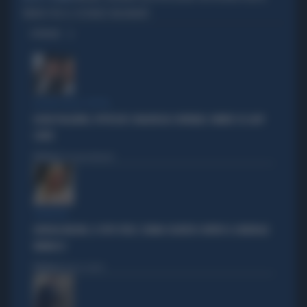
TIMORE PER LE SOSTANZE INQUINANTI
OPINIONI
LA RETE DELLA COPPIA
OLIVIA PALADINO, IPOTECHE E MAGHEGGI CONTABILI: OMBRE SU LADY
CONTE
Politica
di Giacomo Amadori
STRATEGIE
GIORGIA MELONI, IL VOTO UTILE: L'ARMA SEGRETA CONTRO IL GENERALE
VANNACCI
Politica
di Fausto Carioti