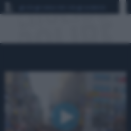
CEUTA
SCANDALO CONTE-COVID
CALCIOMERCATO