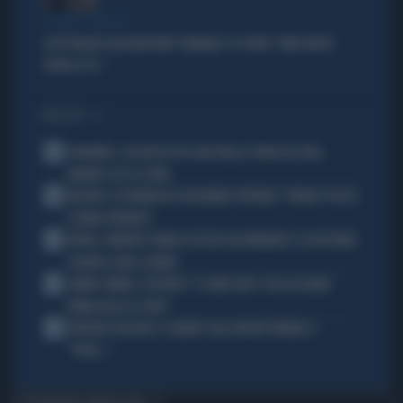
ACCUSE E SOSPETTI
LUCIO MALAN SULL'AUDIZIONE "ANOMALA" DI CONTE: "AMICI MOLTO
VICINI AL PD..."
I PIÙ LETTI
1
DIOMANDE, L'ACQUISTO PIÙ CARO NELLA STORIA DEL REAL
MADRID: ECCO LE CIFRE
2
MACRON, LA DENUNCIA DI ALEXANDR STEPANOV: "PARIGI? PUZZA
E URINA OVUNQUE"
3
ARTAN, L'ARBITRO SOMALO ESCLUSO DAI MONDIALI? LA DECISIONE:
SCHIAFFO-UEFA A TRUMP
4
JANNIK SINNER, L'ESPERTO: "IL GINOCCHIO? COSA ACCADRÀ
PRIMA DELLO US OPEN"
5
FREDERIC VASSEUR, IL DUBBIO SULLA NUOVA FORMULA 1:
"FORSE..."