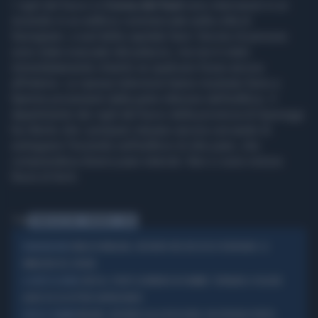
I vigili del fuoco in
Corea del Sud
sono intervenuti in un
incendio in un edificio commerciale nella città di
Seongnam, a sud della capitale Seul. Decine di persone
sono state evacuate dal palazzo, ma non è stato
immediatamente chiarito se qualcuno fosse ancora
all'interno. Le riprese televisive hanno mostrato fumo e
fiamme provenienti dalla parte inferiore dell'edificio. Il
dipartimento dei vigili del fuoco della provincia di Gyeonggi
ha riferito che i pompieri stavano ancora cercando di
estinguere l'incendio nell'edificio di otto piani, che
comprendeva diversi piani interrati. Non ci sono notizie
finora di feriti.
Tag
COREA DEL SUD
INCENDIO
SEUL
EMILIA ROMAGNA, INCENDIO NEI BOSCHI DI VEDRIANO: LE
DEVASTAZIONE
IMMAGINI DEL DRONE
GRECIA, PORTO GERMENO IN FIAMME: TORNANO A VOLARE
A OVEST DI ATENE
AEREI ED ELICOTTERI ANTINCENDIO
MILANO, INCENDIO ALLA RICICLERIA: UN OPERAIO FERITO,
FUOCO E FIAMME