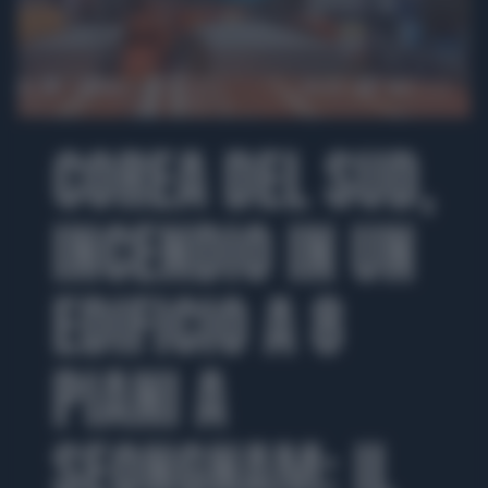
00:00
00:30
COREA DEL SUD,
INCENDIO IN UN
EDIFICIO A 8
PIANI A
SEONGNAM: IL