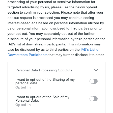
processing of your personal or sensitive information for
targeted advertising by us, please use the below opt-out
section to confirm your selection. Please note that after your
opt-out request is processed you may continue seeing
interest-based ads based on personal information utilized by
us or personal information disclosed to third parties prior to
your opt-out. You may separately opt-out of the further
Seguici su Google Discover
disclosure of your personal information by third parties on the
IAB’s list of downstream participants. This information may
Segui Libero Quotidiano su Google Discover
also be disclosed by us to third parties on the
IAB’s List of
Scegli Libero Quotidiano come fonte preferita
Downstream Participants
that may further disclose it to other
third parties.
SEZIONI
Personal Data Processing Opt Outs
I want to opt-out of the Sharing of my
SPETTACOLI
personal data.
Opted In
SCIENZA E TECH
I want to opt-out of the Sale of my
Personal Data.
Opted In
ALTRO