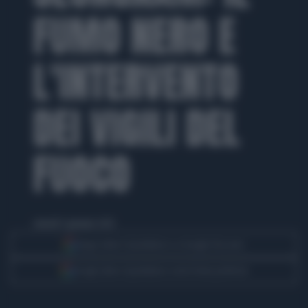
FUMO NERO E
L'INTERVENTO
DEI VIGILI DEL
FUOCO
venerdì 3 gennaio 2025
Segui Libero Quotidiano su Google Discover
Scegli Libero Quotidiano come fonte preferita