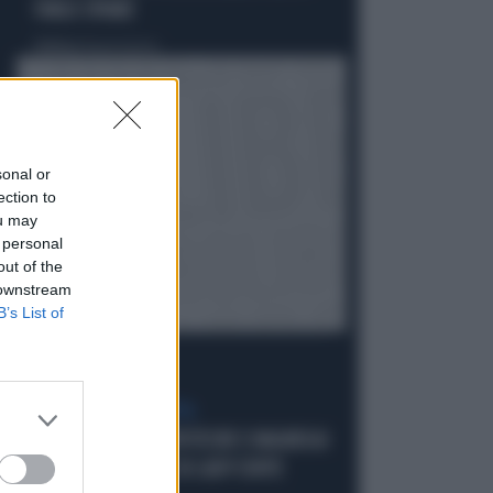
FARLO SPIARE
Politica
di Brunella Bolloli
sonal or
ection to
ou may
 personal
out of the
 downstream
B’s List of
LA RETE DELLA COPPIA
OLIVIA PALADINO, IPOTECHE E MAGHEGGI
CONTABILI: OMBRE SU LADY CONTE