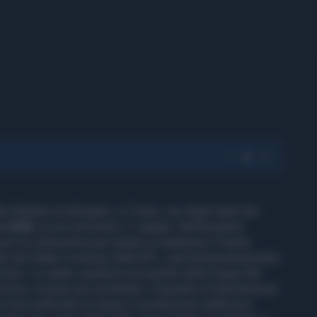
as Stadium di Arlington, in Texas, uno degli stadi che
io 2026
, al via il prossimo 11 giugno. Nell'impianto
r la coltivazione per aiutare a mantenere il manto
 sede dei Dallas Cowboys della NFL, sarà temporaneamente
torneo. Lo stadio ospiterà nove partite della Coppa del
torneo, inclusa una semifinale. L'impianto di illuminazione
e luce artificiale al campo in sostituzione della luce