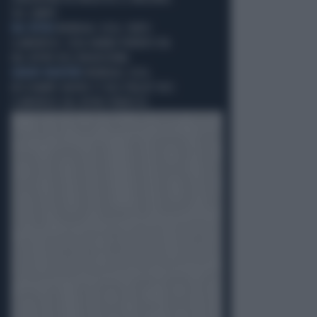
SUL CAMPO
DAL RITIRO
MONDIALI 2026, FURTO
CLAMOROSO: COSA HANNO PORTATO VIA
DAL RITIRO DELL'INGHILTERRA
GRANDI MANOVRE
MONDIALI 2026,
DESCHAMPS NUOVO CT DELL'ITALIA? VOCI
CLAMOROSE DAL RITIRO FRANCESE