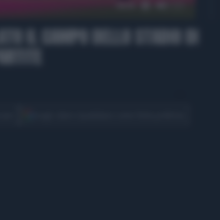
00:36
ATO IL CAMPO DELLO STADIO DI
ARTITE
CONDIVIDI
cover
Scegli Libero Quotidiano come fonte preferita