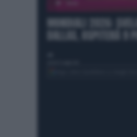
00:00
MONDIALI 2026: SVEL
DALLAS, OSPITERÀ 9 P
di
venerdì 15 maggio 2026
Segui Libero Quotidiano su Google Dis