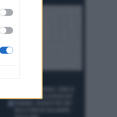
Politica
di Giacomo Amadori
I PIÙ LETTI
ECATOMBE A MONTREAL, TENNIS IN
1
GINOCCHIO: TUTTA COLPA DELL'ATP
DIOMANDE, L'ACQUISTO PIÙ CARO
2
NELLA STORIA DEL REAL MADRID: