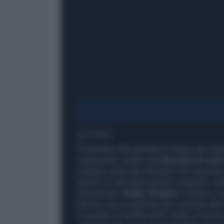
1' di lettura
Presentato ufficialmente il campo del Dall
ospiteranno i match dei
Mondiali di calc
vengono utilizzate lampade LED sospese pe
erboso in vista delle partite L’impianto,
denominato “
Dallas Stadium
” durante il 
Mondo, più di qualsiasi altro impianto del 
è sospeso al soffitto dello stadio e fornisc