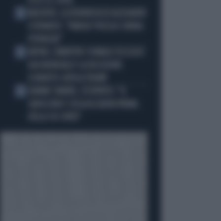
ECCO LE CIFRE
MACRON, LA DENUNCIA DI ALEXANDR
3
STEPANOV: "PARIGI? PUZZA E URINA
OVUNQUE"
ARTAN, L'ARBITRO SOMALO ESCLUSO
4
DAI MONDIALI? LA DECISIONE:
SCHIAFFO-UEFA A TRUMP
JANNIK SINNER, L'ESPERTO: "IL
5
GINOCCHIO? COSA ACCADRÀ PRIMA
DELLO US OPEN"