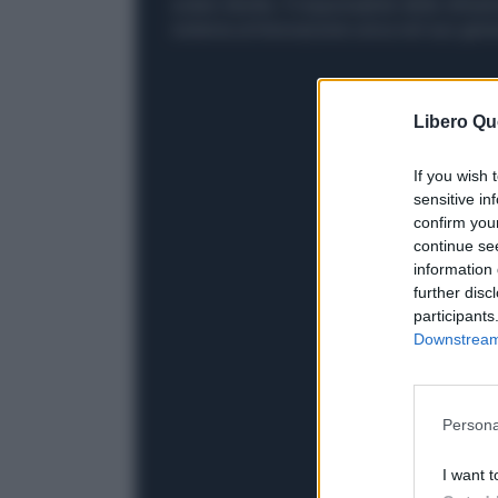
solare diretta. Il responsabile delle infras
sistema un'innovazione unica nel suo gene
Libero Qu
If you wish 
sensitive in
confirm you
continue se
information 
further disc
participants
Downstream 
Persona
I want t