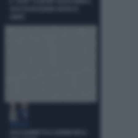
IL "SOVIET" DI REPORT CONTRO RANUCCI:
COSA STA SUCCEDENDO DIETRO LE
QUINTE
PARAGON
LUCA CASARINI? FU IL GOVERNO M5S A