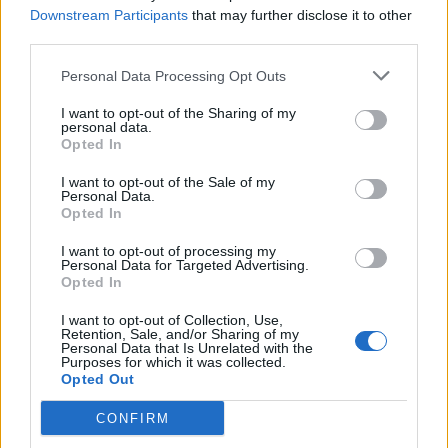
Scegli Libero Quotidiano come fonte preferita
Downstream Participants
that may further disclose it to other
third parties.
SEZIONI
Personal Data Processing Opt Outs
I want to opt-out of the Sharing of my
SPETTACOLI
personal data.
Opted In
SCIENZA E TECH
I want to opt-out of the Sale of my
Personal Data.
Opted In
ALTRO
I want to opt-out of processing my
Personal Data for Targeted Advertising.
Opted In
I want to opt-out of Collection, Use,
Retention, Sale, and/or Sharing of my
Personal Data that Is Unrelated with the
Purposes for which it was collected.
Libero Shopping
Contatti
Pubblicità
Cookie policy
Privacy policy
Opted Out
Condizioni generali
Modello 231
Assistenza
Preferenze Privacy
CONFIRM
Editoriale Libero S.r.l. - Sede Legale: Via dell’Aprica 18, 20158 Milano -