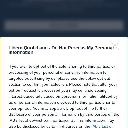
Potrai sfogliare la rivista online, leggere tutte le edizioni locali, ricevere a
casa il giornale cartaceo
SFOGLIA IL GIORNALE
ACQUISTA ABBONAMENTO
Libero Quotidiano -
Do Not Process My Personal
Information
If you wish to opt-out of the sale, sharing to third parties, or
processing of your personal or sensitive information for
targeted advertising by us, please use the below opt-out
section to confirm your selection. Please note that after your
opt-out request is processed you may continue seeing
interest-based ads based on personal information utilized by
us or personal information disclosed to third parties prior to
your opt-out. You may separately opt-out of the further
Seguici su Google Discover
disclosure of your personal information by third parties on the
IAB’s list of downstream participants. This information may
Segui Libero Quotidiano su Google Discover
also be disclosed by us to third parties on the
IAB’s List of