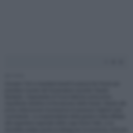
1' di lettura
Giovanni Toti si insedierà lunedì in piazza De Ferrari per
prendere il posto del Governatore uscente Claudio
Burlando. L'esponente di Forza Italia ha come primo
impellente obiettivo la formazione della Giunta. Stando alle
prime indiscrezioni la presenza di assessori leghisti sarà
consistente. La vicepresidente della giunta è stata affidata
alla segretaria regionale della Lega Sonia Viale, a cui
dovrebbe andare anche la delega per la sicurezza. Avrà una