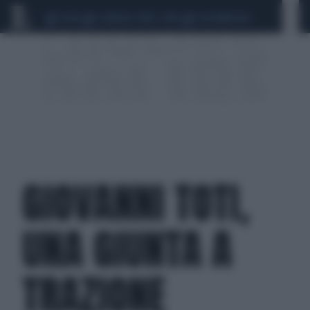
CEUTA
SCANDALO CONTE-COVID
CALCIOMERCATO
GIOVANNI TOTI,
UNA GIUNTA A
TRAZIONE