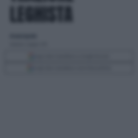
LEGHISTA
di Lucia Esposito
domenica 7 giugno 2015
Segui Libero Quotidiano su Google Discover
Scegli Libero Quotidiano come fonte preferita