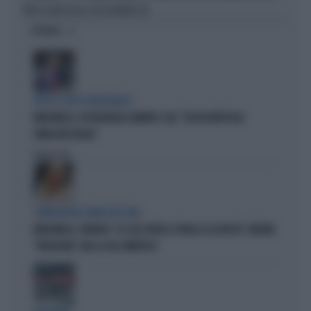
VERO SEGNO DELLA SUA GRANDEZZA
OPINIONI
DOPO IL GESTO VERGOGNOSO
MARCINELLE, FDI INCHIODA LANDINI E CGIL: "DISSOCIATEVI DAL
SINDACATO BELGA"
Politica
di
COMPAGNI NEL NOME DELL'ODIO
MARCINELLE, FIDANZA: "LA CGIL VOLTA LE SPALLE A LA RUSSA". MELONI:
"VERGOGNA". MA LA CGIL SMENTISCE