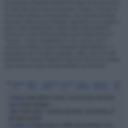
ricompensa il leghista Edoardo Rixi dopo la sua decisione
di rinunciare alla corsa per lasciare il campo a Toti per la
corsa alla poltrona di Governatore. Rixi riceverà (sempre
secondo indiscrezioni) deleghe importanti come quella al
porto e alle Infrastrutture. Anche l'Agricoltura andrà al
Carroccio. Forza Italia dovrebbe avere l'assessorato al
Turismo. Il capo di gabinetto di Toti, invece, sarà l'
avvocato di Massa Carrara Pierpaolo Giampellegrini. Il
presidente del Consiglio regionale, infine, sarà con tutta
probabilità il decano leghista Francesco Bruzzone mentre
sono ancora in corso serrate trattative per la Sanità.
Tag
GIOVANNI
MATTEO
GOVERNATORE
EDOARDO
CLAUDIO
FRANCESCO
SONIA
TOTI
SALVINI
LIGURIA
RIXI
BURLANDO
BRUZZONE
VIALE
SALVINI SMENTISCE SANCHEZ: "BLOCCATI DECINE DI IRREGOLARI
VICEPREMIER
DALLA SPAGNA, NON MINACCI"
FRANCO BARESI, "LA FEDELTÀ COME VALORE": GIORGIA MELONI, UN
SIMBOLO
MESSAGGIO DA BRIVIDI
FRANCO BARESI, IL PRIMO CLUB A RICORDARLO: ECCO IL
LE LACRIME DI TUTTI