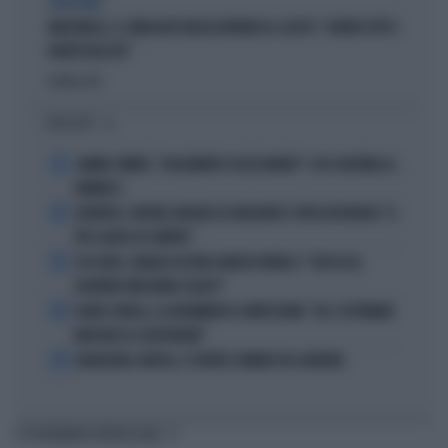
VERGOGNA
MARCINELLE, IL SINDACATO BELGA RIVENDICA IL GESTO: "CONTRO TUTTI I
PARTITI FASCISTI"
Politica
di
I PIÙ LETTI
1
JANNIK SINNER, "DOLCEMENTE OSSESSIONATO": CHI SI INCHINA AL
NUMERO 1
2
JUVENTUS, PAPERE-MICHELE DI GREGORIO E TIFOSI IN RIVOLTA: "IL
PIÙ SCARSO DI SEMPRE"
3
4 DI SERA, SENALDI AZZERA ANGELO BONELLI: "CON LUI AL
GOVERNO FARÀ MENO CALDO?"
4
FLAVIO COBOLLI, LA DRAMMATICA CONFESSIONE: "DA 3 SETTIMANE
NON RIESCO A RESPIRARE"
5
BADIASHILE-NAPOLI, SI TRATTA. ROMERO VA A MADRID
TI POTREBBERO INTERESSARE