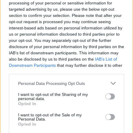
processing of your personal or sensitive information for
targeted advertising by us, please use the below opt-out
section to confirm your selection. Please note that after your
opt-out request is processed you may continue seeing
interest-based ads based on personal information utilized by
us or personal information disclosed to third parties prior to
your opt-out. You may separately opt-out of the further
Seguici su Google Discover
disclosure of your personal information by third parties on the
IAB’s list of downstream participants. This information may
Segui Libero Quotidiano su Google Discover
also be disclosed by us to third parties on the
IAB’s List of
Scegli Libero Quotidiano come fonte preferita
Downstream Participants
that may further disclose it to other
third parties.
SEZIONI
Personal Data Processing Opt Outs
I want to opt-out of the Sharing of my
SPETTACOLI
personal data.
Opted In
SCIENZA E TECH
I want to opt-out of the Sale of my
Personal Data.
Opted In
ALTRO