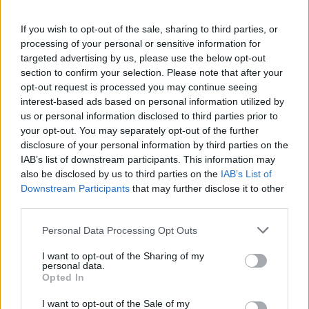
If you wish to opt-out of the sale, sharing to third parties, or
processing of your personal or sensitive information for
targeted advertising by us, please use the below opt-out
section to confirm your selection. Please note that after your
opt-out request is processed you may continue seeing
interest-based ads based on personal information utilized by
us or personal information disclosed to third parties prior to
your opt-out. You may separately opt-out of the further
Seguici su Google Discover
disclosure of your personal information by third parties on the
IAB’s list of downstream participants. This information may
Segui Libero Quotidiano su Google Discover
also be disclosed by us to third parties on the
IAB’s List of
Scegli Libero Quotidiano come fonte preferita
Downstream Participants
that may further disclose it to other
third parties.
SEZIONI
Personal Data Processing Opt Outs
I want to opt-out of the Sharing of my
SPETTACOLI
personal data.
Opted In
SCIENZA E TECH
I want to opt-out of the Sale of my