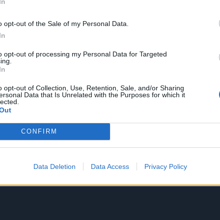
In
o opt-out of the Sale of my Personal Data.
In
to opt-out of processing my Personal Data for Targeted
ing.
In
o opt-out of Collection, Use, Retention, Sale, and/or Sharing
ersonal Data that Is Unrelated with the Purposes for which it
lected.
Out
CONFIRM
Data Deletion
Data Access
Privacy Policy