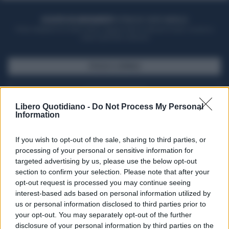
ACQUISTA UN ABBONAMENTO
OTTIENI DEI SUPER VANTAGGI
Potrai sfogliare la rivista online, leggere tutte le edizioni locali, ricevere a
casa il giornale cartaceo
SFOGLIA IL GIORNALE
ACQUISTA ABBONAMENTO
Libero Quotidiano -
Do Not Process My Personal
Information
If you wish to opt-out of the sale, sharing to third parties, or
processing of your personal or sensitive information for
targeted advertising by us, please use the below opt-out
section to confirm your selection. Please note that after your
opt-out request is processed you may continue seeing
interest-based ads based on personal information utilized by
us or personal information disclosed to third parties prior to
your opt-out. You may separately opt-out of the further
Seguici su Google Discover
disclosure of your personal information by third parties on the