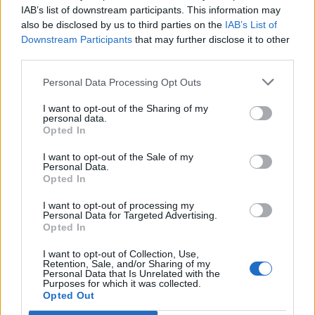
IAB’s list of downstream participants. This information may
Segui Libero Quotidiano su Google Discover
also be disclosed by us to third parties on the
IAB’s List of
Scegli Libero Quotidiano come fonte preferita
Downstream Participants
that may further disclose it to other
third parties.
SEZIONI
Personal Data Processing Opt Outs
I want to opt-out of the Sharing of my
SPETTACOLI
personal data.
Opted In
SCIENZA E TECH
I want to opt-out of the Sale of my
Personal Data.
Opted In
ALTRO
I want to opt-out of processing my
Personal Data for Targeted Advertising.
Opted In
I want to opt-out of Collection, Use,
Retention, Sale, and/or Sharing of my
Personal Data that Is Unrelated with the
Purposes for which it was collected.
Libero Shopping
Contatti
Pubblicità
Cookie policy
Privacy policy
Opted Out
Condizioni generali
Modello 231
Assistenza
Preferenze Privacy