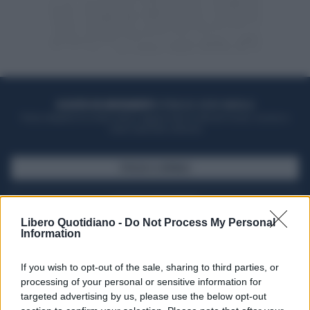
ACQUISTA UN ABBONAMENTO
OTTIENI DEI SUPER VANTAGGI
Potrai sfogliare la rivista online, leggere tutte le edizioni locali, ricevere a
casa il giornale cartaceo
SFOGLIA IL GIORNALE
ACQUISTA ABBONAMENTO
Libero Quotidiano -
Do Not Process My Personal
Information
If you wish to opt-out of the sale, sharing to third parties, or
processing of your personal or sensitive information for
targeted advertising by us, please use the below opt-out